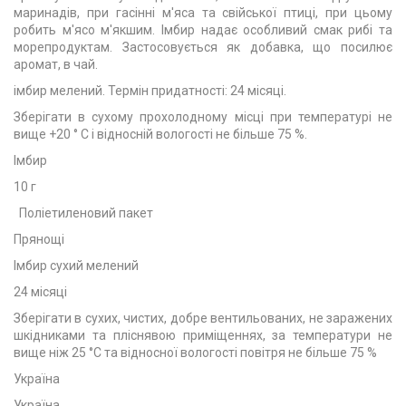
маринадів, при гасінні м'яса та свійської птиці, при цьому
робить м'ясо м'якшим. Імбир надає особливий смак рибі та
морепродуктам. Застосовується як добавка, що посилює
аромат, в чай.
імбир мелений. Термін придатності: 24 місяці.
Зберігати в сухому прохолодному місці при температурі не
вище +20 ° С і відносній вологості не більше 75 %.
Імбир
10 г
Поліетиленовий пакет
Прянощі
Імбир сухий мелений
24 місяці
Зберігати в сухих, чистих, добре вентильованих, не заражених
шкідниками та пліснявою приміщеннях, за температури не
вище ніж 25 °С та відносної вологості повітря не більше 75 %
Україна
Україна