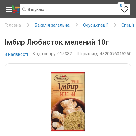
0
Бакалія загальна
Соуси,спеції
Спеції
Головна
Імбир Любисток мелений 10г
Код товару: 015332
Штрих код: 4820076015250
В наявності