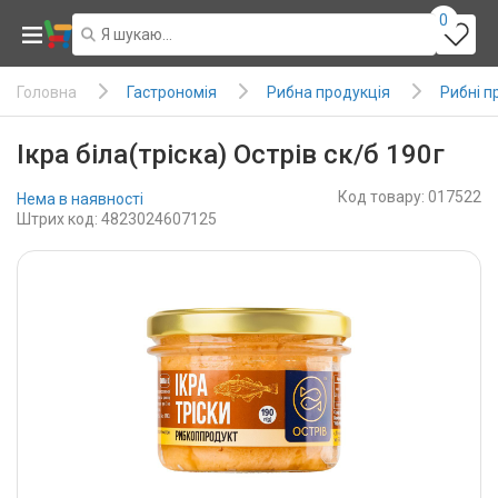
0
Гастрономія
Рибна продукція
Рибні п
Головна
Ікра біла(тріска) Острів ск/б 190г
Код товару: 017522
Нема в наявності
Штрих код: 4823024607125