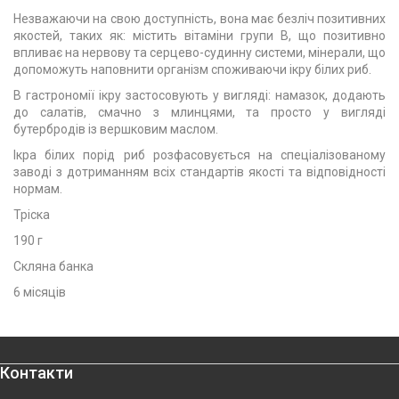
Незважаючи на свою доступність, вона має безліч позитивних
якостей, таких як: містить вітаміни групи В, що позитивно
впливає на нервову та серцево-судинну системи, мінерали, що
допоможуть наповнити організм споживаючи ікру білих риб.
В гастрономії ікру застосовують у вигляді: намазок, додають
до салатів, смачно з млинцями, та просто у вигляді
бутербродів із вершковим маслом.
Ікра білих порід риб розфасовується на спеціалізованому
заводі з дотриманням всіх стандартів якості та відповідності
нормам.
Тріска
190 г
Скляна банка
6 місяців
Контакти