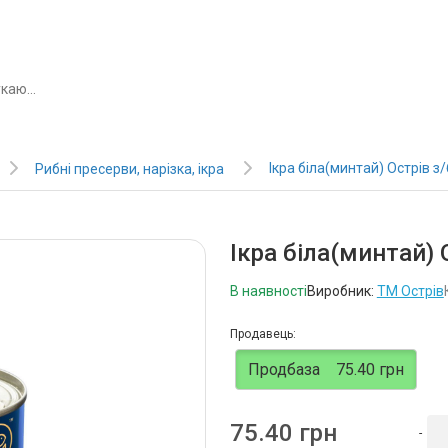
Ікра біла(минтай) Острів з/
Рибні пресерви, нарізка, ікра
Ікра біла(минтай) 
В наявності
Виробник:
ТМ Острів
Продавець:
Продбаза
75.40 грн
75.40 грн
-