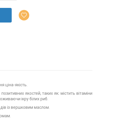
ня ціна-якість.
озитивних якостей, таких як: містить вітаміни
оживаючи ікру білих риб.
одів із вершковим маслом.
ормам.