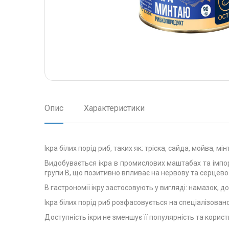
Опис
Характеристики
Ікра білих порід риб, таких як: тріска, сайда, мойва,
Видобувається ікра в промислових маштабах та імпорт
групи В, що позитивно впливає на нервову та серцево
В гастрономії ікру застосовують у вигляді: намазок, 
Ікра білих порід риб розфасовується на спеціалізован
Доступність ікри не зменшує її популярність та корист