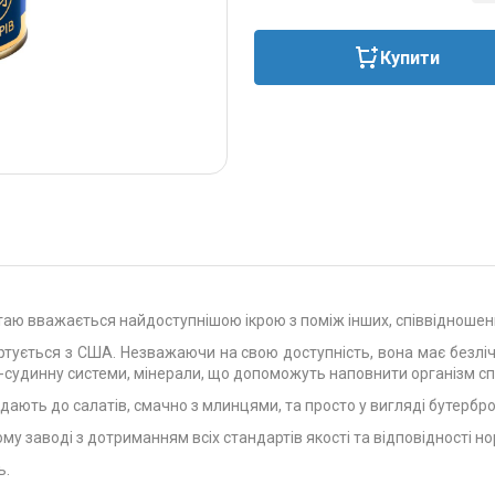
Купити
 мінтаю вважається найдоступнішою ікрою з поміж інших, співвідношен
ується з США. Незважаючи на свою доступність, вона має безліч п
-судинну системи, мінерали, що допоможуть наповнити організм сп
додають до салатів, смачно з млинцями, та просто у вигляді бутербр
ому заводі з дотриманням всіх стандартів якості та відповідності н
ь.