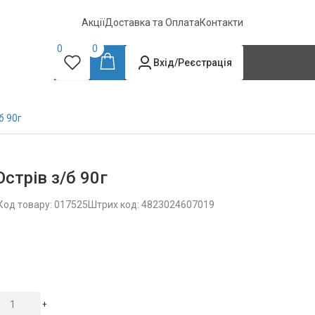
Акції
Доставка та Оплата
Контакти
0
0
Вхід/Реєстрація
б 90г
Острів з/б 90г
Код товару: 017525
Штрих код: 4823024607019
+