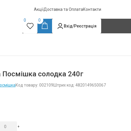
Акції
Доставка та Оплата
Контакти
0
0
Вхід/Реєстрація
 Посмішка солодка 240г
осмішка
Код товару: 002109
Штрих код: 4820149650067
+