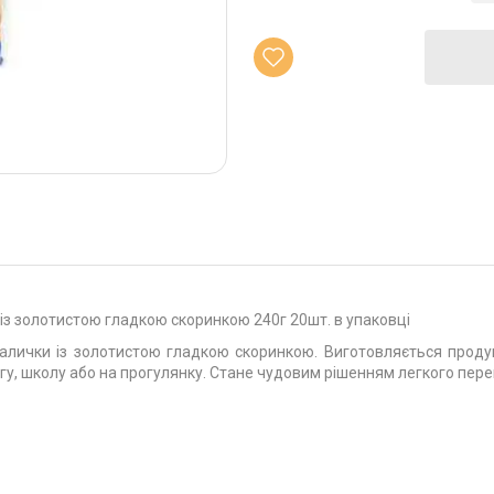
із золотистою гладкою скоринкою 240г 20шт. в упаковці
алички із золотистою гладкою скоринкою. Виготовляється продукт
огу, школу або на прогулянку. Стане чудовим рішенням легкого перек