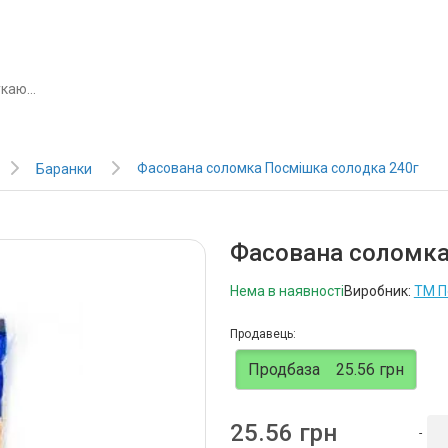
Фасована соломка Посмішка солодка 240г
Баранки
Фасована соломка
Нема в наявності
Виробник:
ТМ П
Продавець:
Продбаза
25.56 грн
25.56 грн
-