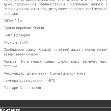
дуже гармонійним, збалансованим і насиченим напоєм з
переважанням ноток юзу, цитрусових, зеленого чаю і персика
в ароматі.
Об'єм 0.7 л
Країна-виробник Японія
Колір Прозорий
Міцність 37.5%
Особливості смаку Свіжий, весняний джин з неповторним
автентичним смаком
Аромат Ноти перцю саншо, шкірки юдзу, зеленого чаю,
персика
Рекомендації до вживання Основа для коктейлів
Температура подавання 4-8 °C
Тип тари Скляна пляшка
Контакти