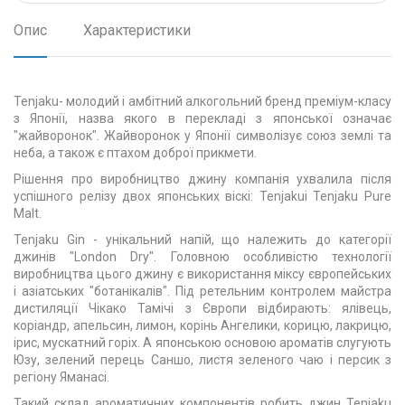
Опис
Характеристики
Tenjaku- молодий і амбітний алкогольний бренд преміум-класу
з Японії, назва якого в перекладі з японської означає
"жайворонок". Жайворонок у Японії символізує союз землі та
неба, а також є птахом доброї прикмети.
Рішення про виробництво джину компанія ухвалила після
успішного релізу двох японських віскі: Tenjakuі Tenjaku Pure
Malt.
Tenjaku Gin - унікальний напій, що належить до категорії
джинів "London Dry". Головною особливістю технології
виробництва цього джину є використання міксу європейських
і азіатських "ботанікалів". Під ретельним контролем майстра
дистиляції Чікако Тамічі з Європи відбирають: ялівець,
коріандр, апельсин, лимон, корінь Ангелики, корицю, лакрицю,
ірис, мускатний горіх. А японською основою ароматів слугують
Юзу, зелений перець Саншо, листя зеленого чаю і персик з
регіону Яманасі.
Такий склад ароматичних компонентів робить джин Tenjaku