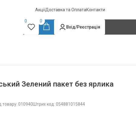
Акції
Доставка та Оплата
Контакти
0
0
Вхід/Реєстрація
ький Зелений пакет без ярлика
д товару: 010940
Штрих код: 054881015844