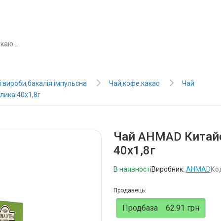
 вироби,бакалія імпульсна
Чай,кофе.какао
Чай
лика 40х1,8г
Чай AHMAD Китайс
40х1,8г
В наявності
Виробник:
AHMAD
Ко
Продавець:
Продбаза
62.91 грн