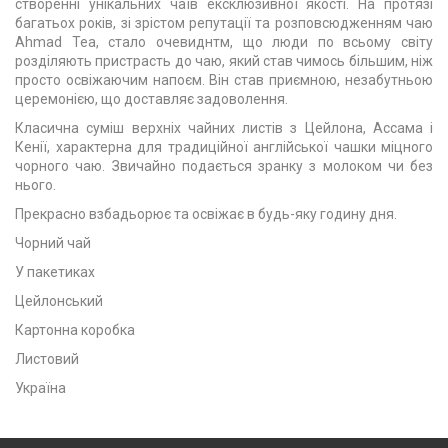
створенні унікальних чаїв ексклюзивної якості. На протязі
багатьох років, зі зрістом репутації та розповсюдженням чаю
Ahmad Tea, стало очевиднтм, що люди по всьому світу
розділяють пристрасть до чаю, який став чимось більшим, ніж
просто освіжаючим напоєм. Він став приємною, незабутньою
церемонією, що доставляє задоволення.
Класична суміш верхніх чайних листів з Цейлона, Ассама і
Кенії, характерна для традиційної англійської чашки міцного
чорного чаю. Звичайно подається зранку з молоком чи без
нього.
Прекрасно взбадьорює та освіжає в будь-яку годину дня.
Чорний чай
У пакетиках
Цейлонський
Картонна коробка
Листовий
Україна