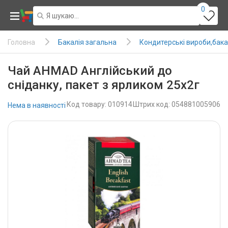
0
Бакалія загальна
Кондитерські вироби,бака
Головна
Чай AHMAD Англійський до
сніданку, пакет з ярликом 25х2г
Код товару: 010914
Штрих код: 054881005906
Нема в наявності