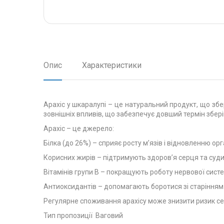
Опис
Характеристики
Арахіс у шкаралупі – це натуральний продукт, що збе
зовнішніх впливів, що забезпечує довший термін збер
Арахіс – це джерело:
Білка (до 26%) – сприяє росту м’язів і відновленню орг
Корисних жирів – підтримують здоров’я серця та суди
Вітамінів групи B – покращують роботу нервової сист
Антиоксидантів – допомагають боротися зі старінням 
Регулярне споживання арахісу може знизити ризик се
Тип пропозиції Ваговий