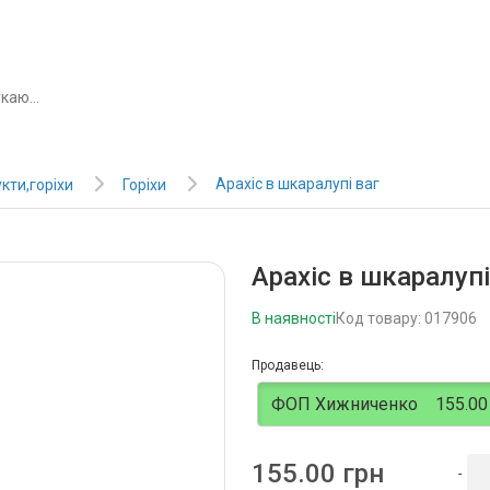
Арахіс в шкаралупі ваг
кти,горіхи
Горіхи
Арахіс в шкаралупі
В наявності
Код товару: 017906
Продавець:
ФОП Хижниченко
155.00
155.00 грн
-