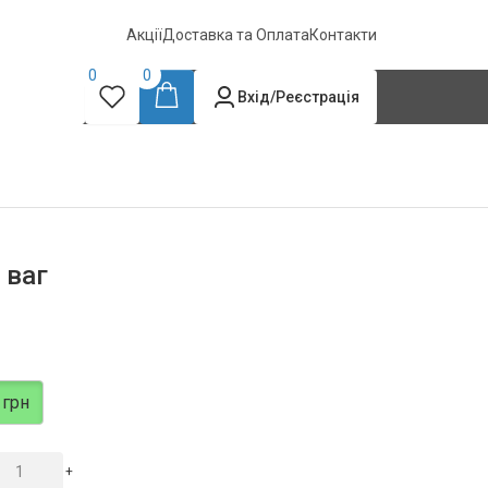
Акції
Доставка та Оплата
Контакти
0
0
Вхід/Реєстрація
 ваг
 грн
+