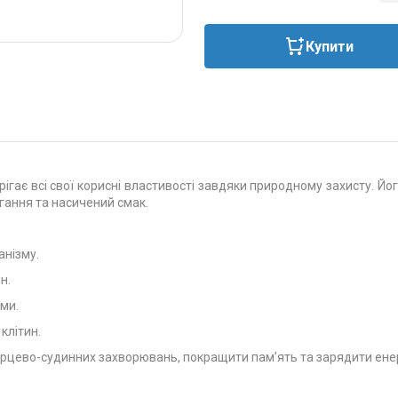
Купити
рігає всі свої корисні властивості завдяки природному захисту. Й
ігання та насичений смак.
анізму.
н.
еми.
клітин.
рцево-судинних захворювань, покращити пам’ять та зарядити енер