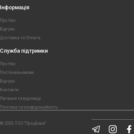
Інформація
Про Нас
Відгуки
Доставка та Оплата
Служба підтримки
Про Нас
Постачальникам
Відгуки
Контакти
Питання та відповіді
Політика та конфіденційність
© 2026 ТОО “ПродБаза”