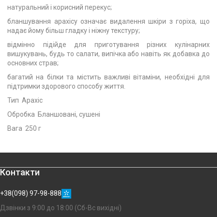
натуральний і корисний перекус;
бланшування арахісу означає видалення шкіри з горіха, що
надає йому більш гладку і ніжну текстуру;
відмінно підійде для приготування різних кулінарних
вишукувань, будь то салати, випічка або навіть як добавка до
основних страв;
багатий на білки та містить важливі вітаміни, необхідні для
підтримки здорового способу життя.
Тип Арахіс
Обробка Бланшовані, сушені
Вага 250 г
Контакти
+38(098) 97-98-888
Дзвінки з 9:00 до 18:00 (Сб-Вс вихідні)