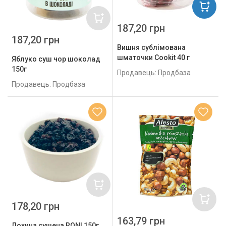
187,20 грн
187,20 грн
Вишня сублімована
шматочки Cookit 40 г
Яблуко суш чор шоколад
150г
Продавець: Продбаза
Продавець: Продбаза
178,20 грн
163,79 грн
Лохина сушена RONI 150г