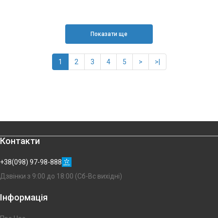
Показати ще
1
2
3
4
5
>
>|
Контакти
+38(098) 97-98-888
Дзвінки з 9:00 до 18:00 (Сб-Вс вихідні)
Інформація