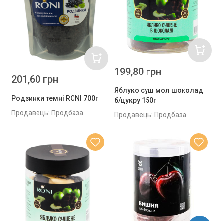
199,80 грн
201,60 грн
Яблуко суш мол шоколад
Родзинки темні RONI 700г
б/цукру 150г
Продавець: Продбаза
Продавець: Продбаза