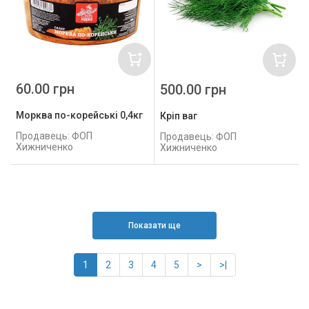
60.00 грн
500.00 грн
Морква по-корейські 0,4кг
Кріп ваг
Продавець: ФОП
Продавець: ФОП
Хижниченко
Хижниченко
Показати ще
1
2
3
4
5
>
>|