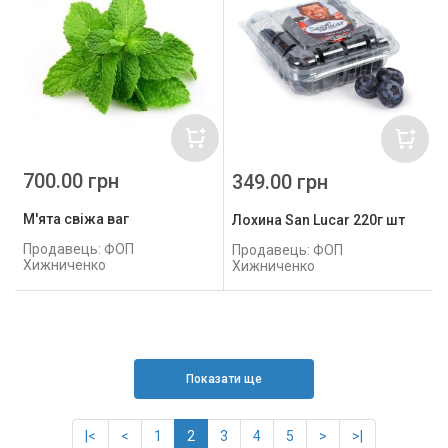
700.00 грн
349.00 грн
М'ята свіжа ваг
Лохина San Lucar 220г шт
Продавець: ФОП
Продавець: ФОП
Хижниченко
Хижниченко
Показати ще
|<
<
1
2
3
4
5
>
>|