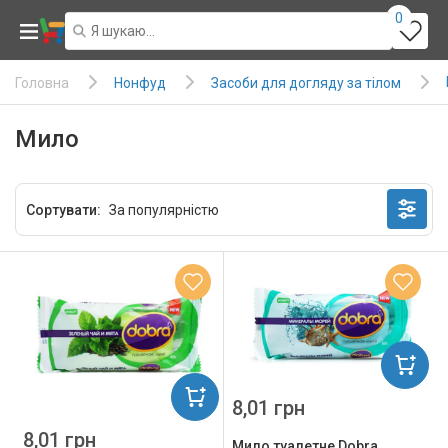
0
Нонфуд
Засоби для догляду за тілом
Головна
Мило
Сортувати:
8,01 грн
8,01 грн
Мило туалетне Dobra