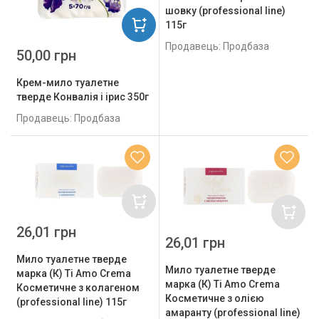
шовку (professional line)
115г
Продавець: Продбаза
50,00 грн
Крем-мило туалетне
тверде Конвалія і ірис 350г
Продавець: Продбаза
26,01 грн
26,01 грн
Мило туалетне тверде
Мило туалетне тверде
марка (К) Ti Amo Crema
марка (К) Ti Amo Crema
Косметичне з колагеном
Косметичне з олією
(professional line) 115г
амаранту (professional line)