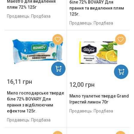
Maestro для видалення
біле 72% BOVARY Для
плям 72% 125г
прання та видалення плям
125г.
Продавець: Продбаза
Продавець: Продбаза
16,11 грн
12,00 грн
Мило господарське тверде
Мило туалетне тверде Grand 
біле 72% BOVARY Для
Ігристий лимон 70г
прання з відбілюючим
Продавець: Продбаза
ефектом 125г.
Продавець: Продбаза