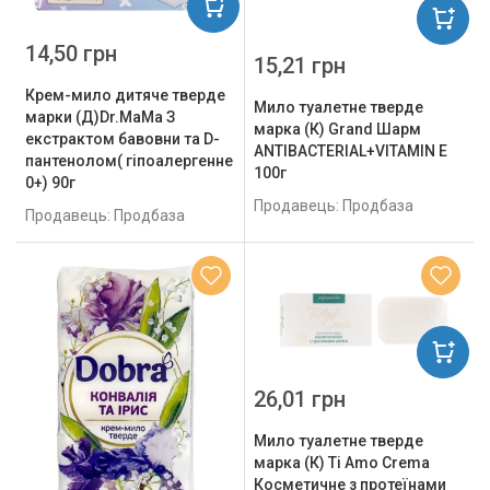
14,50 грн
15,21 грн
Крем-мило дитяче тверде
Мило туалетне тверде
марки (Д)Dr.MaMa З
марка (К) Grand Шарм
екстрактом бавовни та D-
ANTIBACTERIAL+VITAMIN E
пантенолом( гіпоалергенне
100г
0+) 90г
Продавець: Продбаза
Продавець: Продбаза
26,01 грн
Мило туалетне тверде
марка (К) Ti Amo Crema
Косметичне з протеїнами