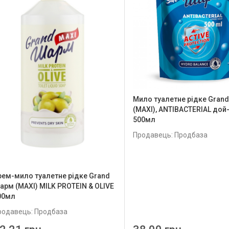
Мило туалетне рідке Gran
(MAXI), ANTIBACTERIAL дой
500мл
Продавець: Продбаза
рем-мило туалетне рідке Grand
арм (MAXI) MILK PROTEIN & OLIVE
00мл
родавець: Продбаза