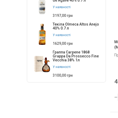
de Agave 40% 0.7 л
У наявності
3197,00 грн
Текіла Olmeca Altos Anejo
40% 0.7 л
У наявності
М
1629,00 грн
(
Граппа Carpene 1868
П
Grappa Da Prossecco Fine
Vecchia 38% 1л
У наявності
3100,00 грн
4