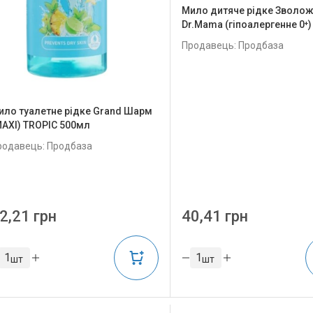
Мило дитяче рідке Зволож
Dr.Mama (гіпоалергенне 0⁺
Продавець: Продбаза
ило туалетне рідке Grand Шарм
MAXI) TROPIC 500мл
родавець: Продбаза
2,21 грн
40,41 грн
шт
шт