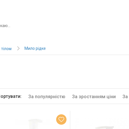
Мило рідке
 тілом
ортувати:
За популярністю
За зростанням ціни
За