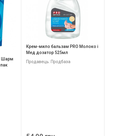
Крем-мило бальзам PRO Молоко і
Мед дозатор 525мл
d Шарм
Продавець: Продбаза
-пак