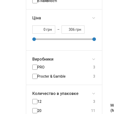
В наявності
Ціна
грн
–
грн
Виробники
PRO
3
Procter & Gamble
3
Количество в упаковке
12
3
М
(
20
11