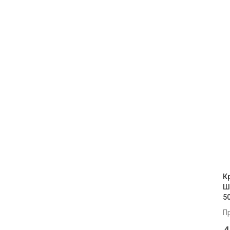
К
Ш
5
П