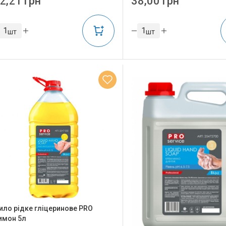
2,21 грн
38,00 грн
шт
шт
ило рідке гліцеринове PRO
имон 5л