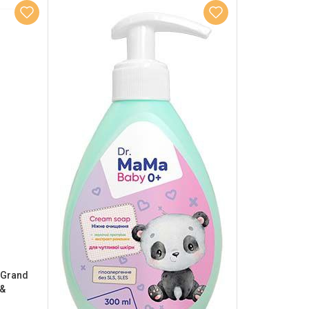
 Grand
 &