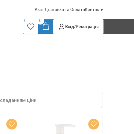
Акції
Доставка та Оплата
Контакти
0
0
Вхід/Реєстрація
 спаданням ціни