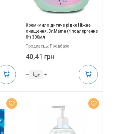
Крем-мило дитяче рідке Ніжне
очищення, Dr.Mama (гіпоалергенне
0⁺) 300мл
Продавець: Продбаза
40,41 грн
шт