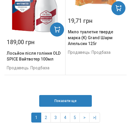
19,71 грн
Мило туалетне тверде
марка (К) Grand Шарм
189,00 грн
Апельсин 125г
Продавець: Продбаза
Лосьйон після гоління OLD
SPICE Вайтвотер 100мл
Продавець: Продбаза
Показати ще
1
2
3
4
5
>
>|