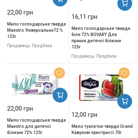
22,00 грн
16,11 грн
Мило господарське тверде
Мило господарське тверде
Maestro Універсальне72 %
біле 72% BOVARY Для
125г
прання дитячої білизни
Продавець: Продбаза
125г.
Продавець: Продбаза
22,00 грн
12,00 грн
Мило господарське тверде
Maestro для дитячої
Мило туалетне тверде Grand 
білизни 72% 125г
Кавунові пристрасті 70г