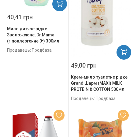
40,41 грн
Мило дитяче рідке
Зволожуюче, Dr.Mama
(гіпоалергенне 0⁺) 300мл
Продавець: Продбаза
49,00 грн
Крем-мило туалетне рідке
Grand Шарм (MAXI) MILK
PROTEIN & COTTON 500мл
Продавець: Продбаза