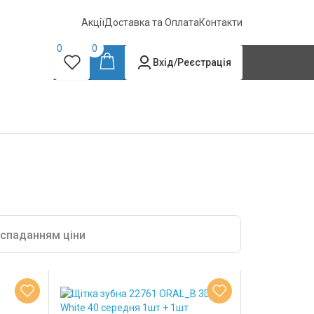
Акції
Доставка та Оплата
Контакти
0
0
Вхід/Реєстрація
 спаданням ціни