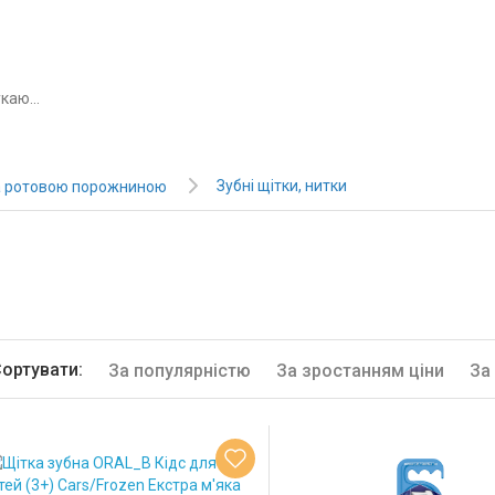
Зубні щітки, нитки
за ротовою порожниною
ортувати:
За популярністю
За зростанням ціни
За