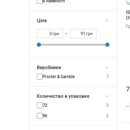
В наявності
Щ
(
Ціна
П
грн
–
грн
Виробники
Procter & Gamble
7
7
Количество в упаковке
72
2
96
5