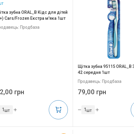
ітка зубна ORAL_B Кідс для дiтей
3+) Cars/Frozen Екстра м'яка 1шт
родавець: Продбаза
Щітка зубна 95115 ORAL_B 
42 cередня 1шт
Продавець: Продбаза
2,00 грн
79,00 грн
шт
шт