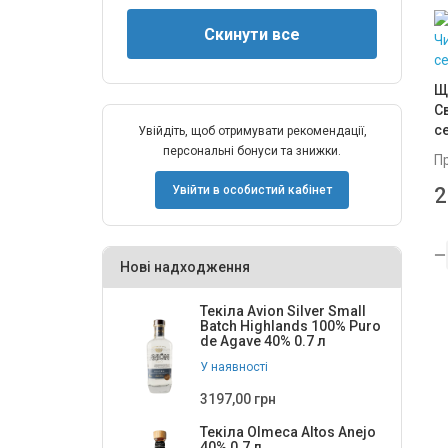
Щ
Св
c
Увійдіть, щоб отримувати рекомендації,
персональні бонуси та знижки.
П
2
Увійти в особистий кабінет
Нові надходження
Текіла Avion Silver Small
Batch Highlands 100% Puro
de Agave 40% 0.7 л
У наявності
3197,00 грн
Текіла Olmeca Altos Anejo
40% 0.7 л