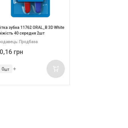
ітка зубна 11762 ORAL_B 3D White
віжість 40 cередня 2шт
родавець: Продбаза
0,16 грн
шт