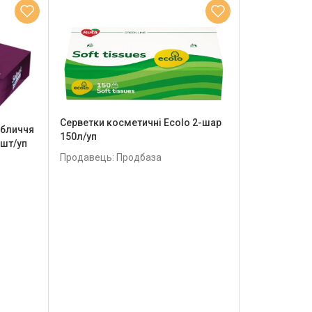
Серветки косметичні Ecolo 2-шар
обличчя
150л/уп
0шт/уп
Продавець: Продбаза