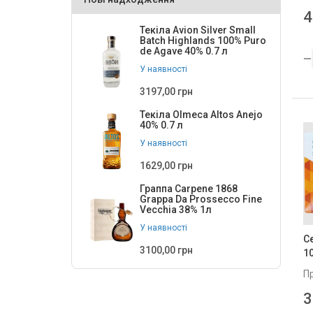
4
Текіла Avion Silver Small
Batch Highlands 100% Puro
de Agave 40% 0.7 л
У наявності
3197,00 грн
Текіла Olmeca Altos Anejo
40% 0.7 л
У наявності
1629,00 грн
Граппа Carpene 1868
Grappa Da Prossecco Fine
Vecchia 38% 1л
У наявності
С
3100,00 грн
1
П
3