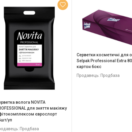
Серветки косметичні для 
Selpak Professional Extra 8
картон бокс
Продавець: Продбаза
ерветка волога NOVITA
ROFESSIONAL для зняття макіяжу
 фітокомплексом єврослорт
5шт/уп
родавець: Продбаза