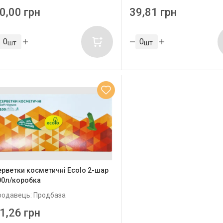
0,00 грн
39,81 грн
шт
шт
ерветки косметичні Ecolo 2-шар
00л/коробка
родавець: Продбаза
1,26 грн