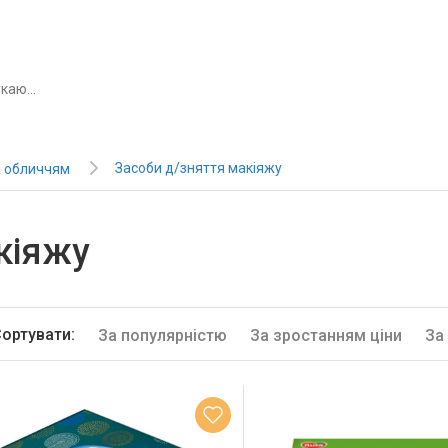
Засоби д/зняття макіяжу
а обличчям
кіяжу
ортувати:
За популярністю
За зростанням ціни
За