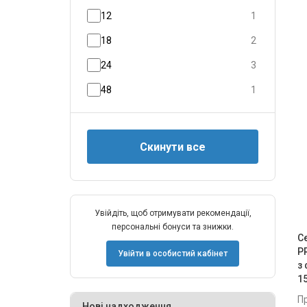
12
1
18
2
24
3
48
1
Увійдіть, щоб отримувати рекомендації,
персональні бонуси та знижки.
С
P
Увійти в особистий кабінет
з
1
П
Нові надходження