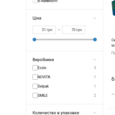
В наявності
Ціна
грн
–
грн
С
ш
П
Виробники
Ecolo
3
NOVITA
1
6
Selpak
1
SMILE
2
Количество в упаковке