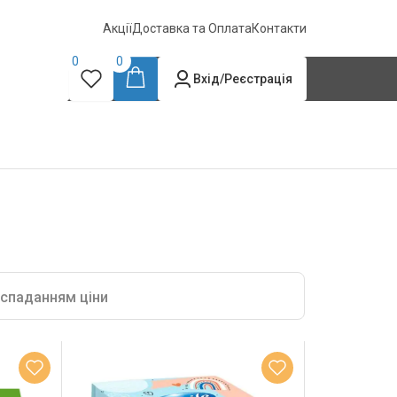
Акції
Доставка та Оплата
Контакти
0
0
Вхід/Реєстрація
 спаданням ціни