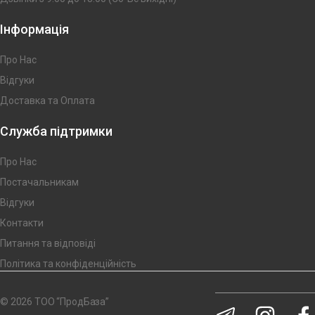
Інформація
Про Нас
Відгуки
Доставка та Оплата
Служба підтримки
Про Нас
Постачальникам
Відгуки
Контакти
Питання та відповіді
Політика та конфіденційність
© 2026 ТОО “ПродБаза”