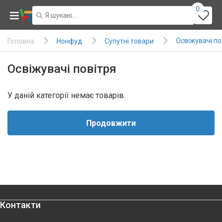
0
Освіжувачі по
Нонфуд
Супутні товари
Головна
Освіжувачі повітря
У даній категорії немає товарів.
Продовжити
Контакти