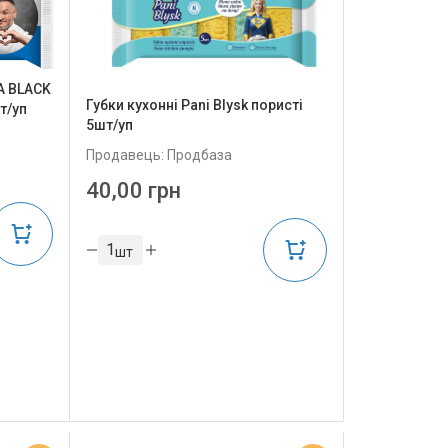
А BLACK
Губки кухонні Pani Blysk пористі
т/уп
5шт/уп
Продавець: Продбаза
40,00 грн
шт