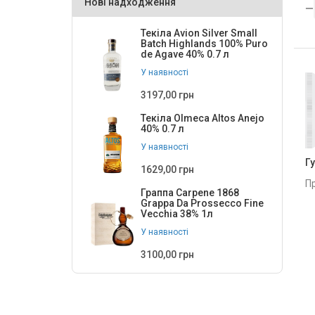
Нові надходження
90
1
Текіла Avion Silver Small
Batch Highlands 100% Puro
de Agave 40% 0.7 л
У наявності
3197,00 грн
Текіла Olmeca Altos Anejo
40% 0.7 л
У наявності
Г
1629,00 грн
П
Граппа Carpene 1868
Grappa Da Prossecco Fine
Vecchia 38% 1л
У наявності
3100,00 грн