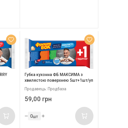
ERRY
Губка кухонна ФБ МАКСИМА з
хвилястою поверхнею 5шт+1шт/уп
Продавець: Продбаза
59,00 грн
шт