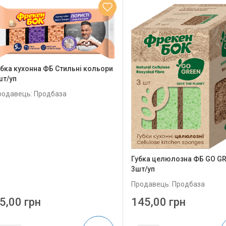
убка кухонна ФБ Стильні кольори
шт/уп
родавець: Продбаза
Губка целюлозна ФБ GO G
3шт/уп
Продавець: Продбаза
5,00 грн
145,00 грн