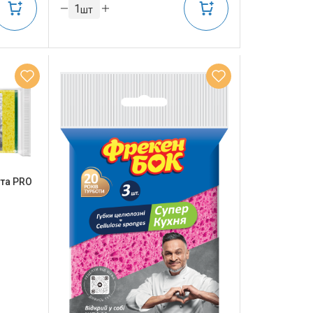
шт
ста PRO