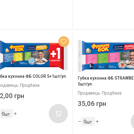
убка кухонна ФБ COLOR 5+1шт/уп
Губка кухонна ФБ STRAWB
5шт/уп
родавець: Продбаза
Продавець: Продбаза
2,00 грн
35,06 грн
шт
шт