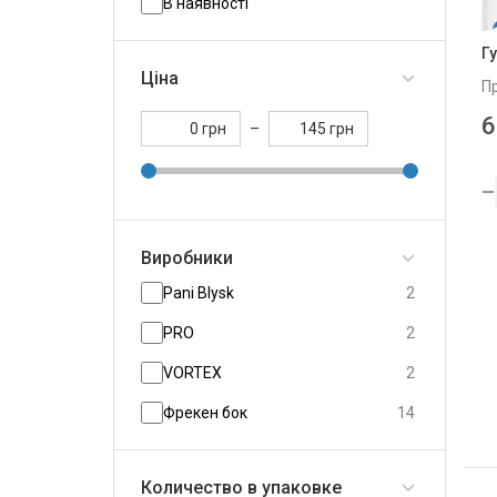
В наявності
Г
Ціна
П
6
грн
–
грн
Виробники
Pani Blysk
2
PRO
2
VORTEX
2
Фрекен бок
14
Количество в упаковке