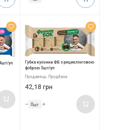
Губка кухонна ФБ з рециклінговою
4шт/уп
фіброю 5шт/уп
Продавець: Продбаза
42,18 грн
шт