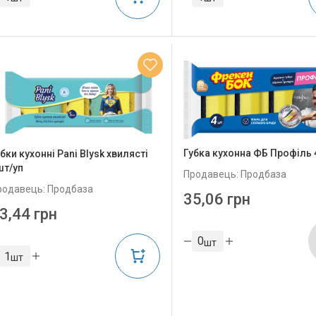
Губка кухонна ФБ Профіль 
бки кухонні Pani Blysk хвилясті
шт/уп
Продавець: Продбаза
родавець: Продбаза
35,06 грн
3,44 грн
шт
шт