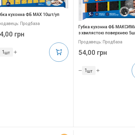
убка кухонна ФБ MAX 10шт/уп
родавець: Продбаза
Губка кухонна ФБ МАКСИМ
з хвилястою поверхнею 5ш
4,00 грн
Продавець: Продбаза
54,00 грн
шт
шт