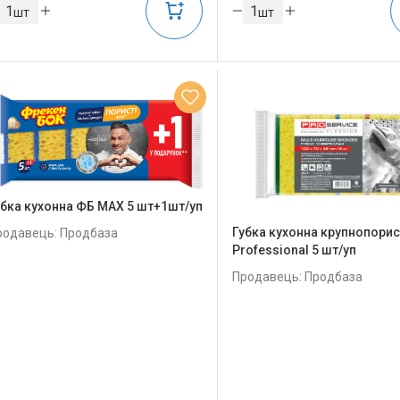
шт
шт
убка кухонна ФБ MAX 5 шт+1шт/уп
Губка кухонна крупнопори
родавець: Продбаза
Professional 5 шт/уп
Продавець: Продбаза