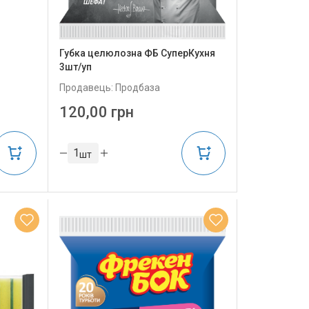
Губка целюлозна ФБ СуперКухня
3шт/уп
Продавець: Продбаза
120,00 грн
шт