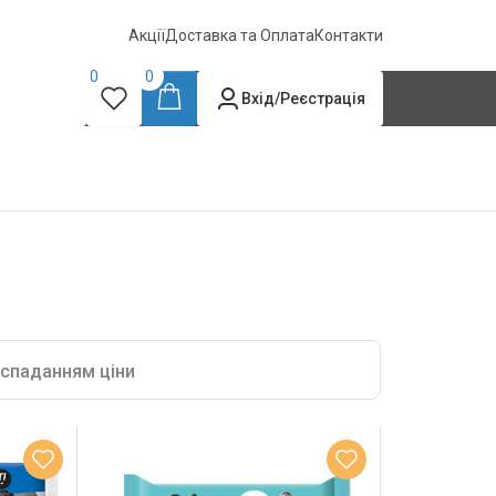
Акції
Доставка та Оплата
Контакти
0
0
Вхід/Реєстрація
 спаданням ціни