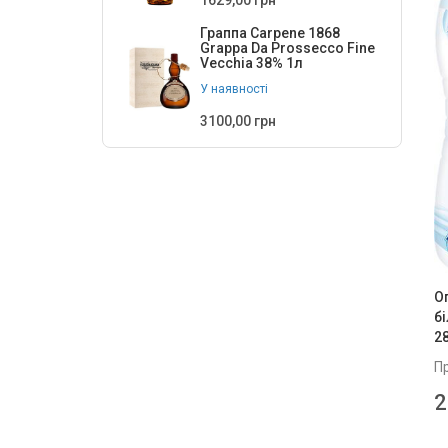
1629,00 грн
Граппа Carpene 1868
Grappa Da Prossecco Fine
Vecchia 38% 1л
У наявності
3100,00 грн
О
бі
2
П
2