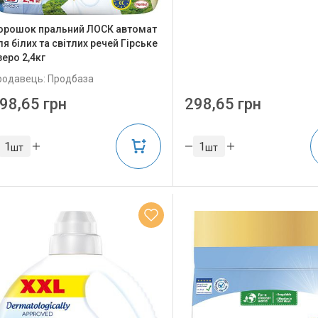
орошок пральний ЛОСК автомат
я білих та світлих речей Гірське
зеро 2,4кг
родавець: Продбаза
98,65 грн
298,65 грн
шт
шт