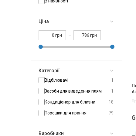
В наявності
Ціна
грн
–
грн
Категорії
Відбілювачі
1
П
Засоби для виведення плям
1
А
П
Кондиціонер для білизни
18
Порошки для прання
79
6
Виробники