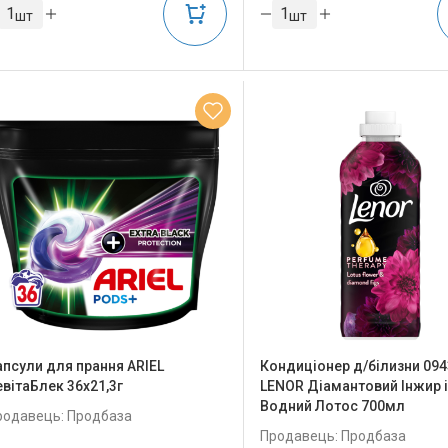
шт
шт
апсули для прання ARIEL
Кондиціонер д/білизни 094
евітаБлек 36х21,3г
LENOR Діамантовий Інжир і
Водний Лотос 700мл
родавець: Продбаза
Продавець: Продбаза