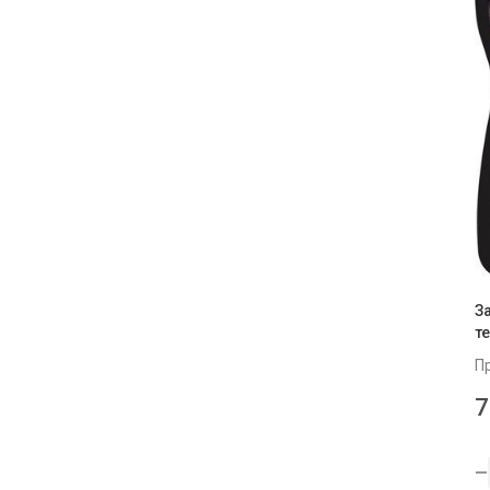
З
т
П
7