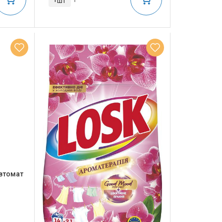
шт
втомат