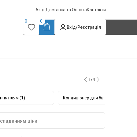
Акції
Доставка та Оплата
Контакти
0
0
Вхід/Реєстрація
1/4
ння плям (1)
Кондиціонер для білизни (18)
 спаданням ціни