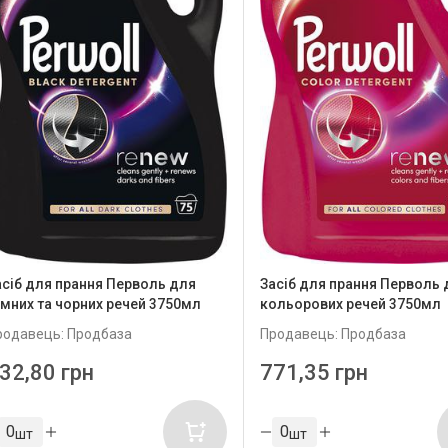
асіб для прання Перволь для
Засіб для прання Перволь 
емних та чорних речей 3750мл
кольорових речей 3750мл
родавець: Продбаза
Продавець: Продбаза
32,80 грн
771,35 грн
шт
шт