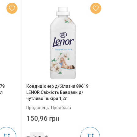
79
Кондиціонер д/білизни 89619
6л
LENOR Свіжість Бавовни д/
чутливої шкіри 1,2л
Продавець: Продбаза
150,96 грн