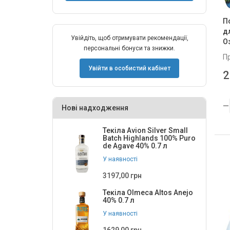
8
5
П
дл
Увійдіть, щоб отримувати рекомендації,
О
персональні бонуси та знижки.
П
Увійти в особистий кабінет
2
Нові надходження
Текіла Avion Silver Small
Batch Highlands 100% Puro
de Agave 40% 0.7 л
У наявності
3197,00 грн
Текіла Olmeca Altos Anejo
40% 0.7 л
У наявності