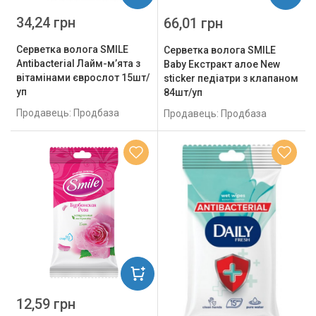
34,24 грн
66,01 грн
Серветка волога SMILE
Серветка волога SMILE
Antibacterial Лайм-м’ята з
Baby Екстракт алое New
вітамінами єврослот 15шт/
sticker педіатри з клапаном
уп
84шт/уп
Продавець: Продбаза
Продавець: Продбаза
12,59 грн