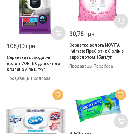
30,78 грн
106,00 грн
Серветка волога NOVITA
Intimate Пребіотик біолін з
єврослотом 15шт/уп
Серветки господарчі
вологі VORTEX для скла з
Продавець: Продбаза
клапаном 48 шт/уп
Продавець: Продбаза
4,53 грн