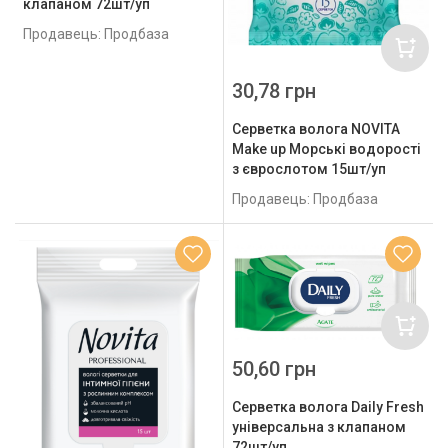
клапаном 72шт/уп
Продавець: Продбаза
30,78 грн
Серветка волога NOVITA
Make up Морськi водоростi
з єврослотом 15шт/уп
Продавець: Продбаза
50,60 грн
Серветка волога Daily Fresh
універсальна з клапаном
72шт/уп