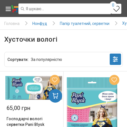
0
Ху
Нонфуд
Папір туалетний, серветки
Головна
Хусточки вологі
Сортувати:
65,00 грн
Господарчі вологі
серветки Pani Blysk