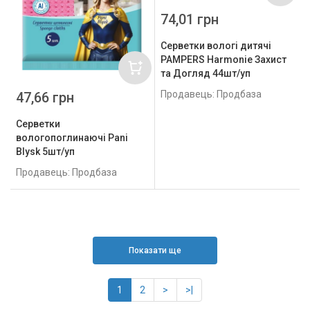
74,01 грн
Серветки вологі дитячі
PAMPERS Harmonie Захист
та Догляд 44шт/уп
Продавець: Продбаза
47,66 грн
Серветки
вологопоглинаючі Pani
Blysk 5шт/уп
Продавець: Продбаза
Показати ще
1
2
>
>|