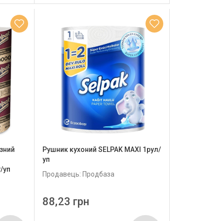
зний
Рушник кухоний SELPAK MAXI 1рул/
уп
/уп
Продавець: Продбаза
88,23 грн