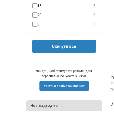
16
2
20
2
3
1
32
1
4
2
Увійдіть, щоб отримувати рекомендації,
персональні бонуси та знижки.
Р
бі
Увійти в особистий кабінет
П
7
Нові надходження