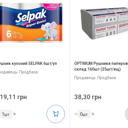
ушник кухоний SELPAK 6шт/уп
OPTIMUM Рушники паперові
склад 160шт (25шт/ящ)
родавець: Продбаза
Продавець: Продбаза
19,11 грн
38,30 грн
шт
шт