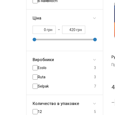
В наявності
Ціна
грн
–
грн
Р
Виробники
П
Ecolo
3
Ruta
3
4
Selpak
7
Количество в упаковке
12
5