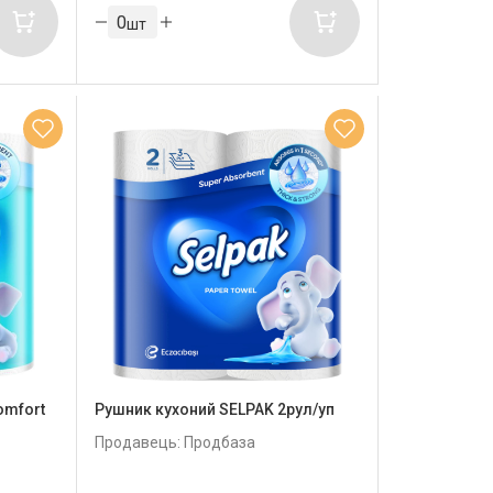
шт
omfort
Рушник кухоний SELPAK 2рул/уп
Продавець: Продбаза