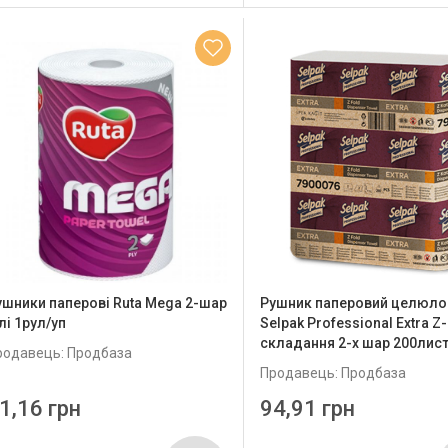
ушники паперові Ruta Mega 2-шар
Рушник паперовий целюло
лі 1рул/уп
Selpak Professional Extra Z-
складання 2-х шар 200лист
родавець: Продбаза
Продавець: Продбаза
1,16 грн
94,91 грн