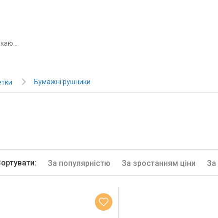
Бумажні рушники
етки
ортувати:
За популярністю
За зростанням ціни
За