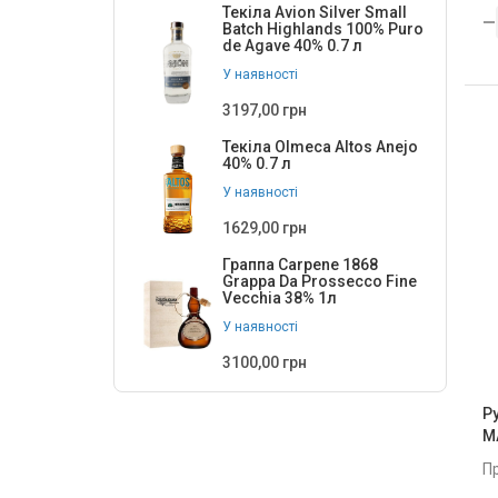
Текіла Avion Silver Small
Batch Highlands 100% Puro
de Agave 40% 0.7 л
У наявності
3197,00 грн
Текіла Olmeca Altos Anejo
40% 0.7 л
У наявності
1629,00 грн
Граппа Carpene 1868
Grappa Da Prossecco Fine
Vecchia 38% 1л
У наявності
3100,00 грн
Р
M
П