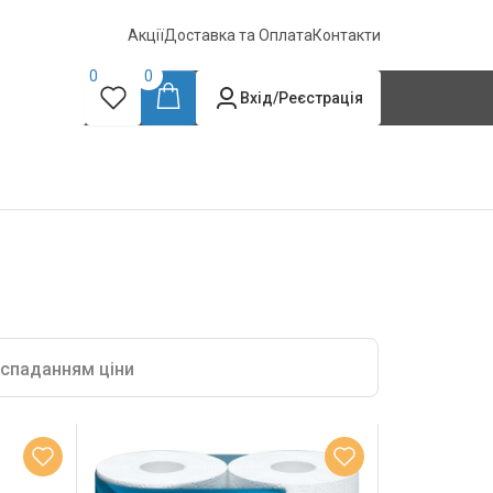
Акції
Доставка та Оплата
Контакти
0
0
Вхід/Реєстрація
 спаданням ціни