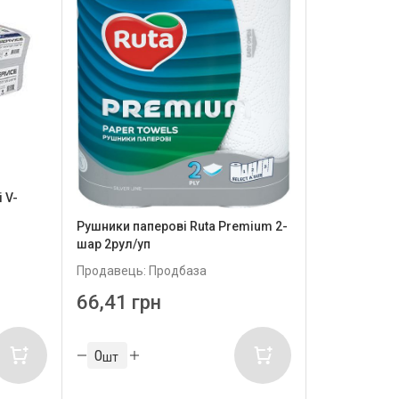
 V-
Рушники паперові Ruta Premium 2-
шар 2рул/уп
Продавець: Продбаза
66,41 грн
шт