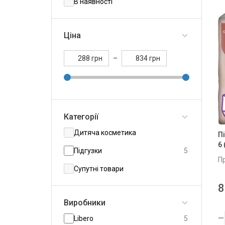
В наявності
Ціна
грн
–
грн
Категорії
Дитяча косметика
Пі
6 
Підгузки
5
П
Супутні товари
8
Виробники
Libero
5