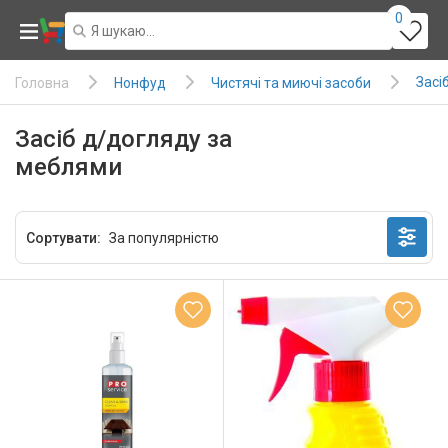
0
Засі
Нонфуд
Чистячі та миючі засоби
Головна
Засіб д/догляду за
меблями
Сортувати: