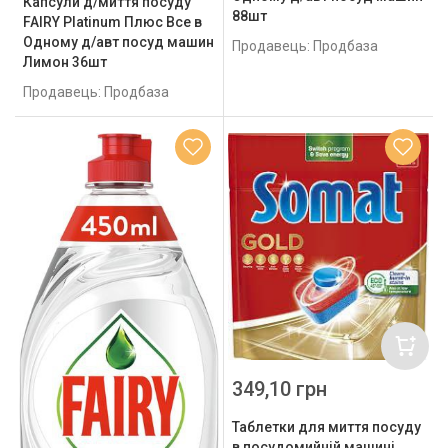
Капсули д/миття посуду
88шт
FAIRY Platinum Плюс Все в
Одному д/авт посуд машин
Продавець: Продбаза
Лимон 36шт
Продавець: Продбаза
349,10 грн
Таблетки для миття посуду
в посудомийній машині