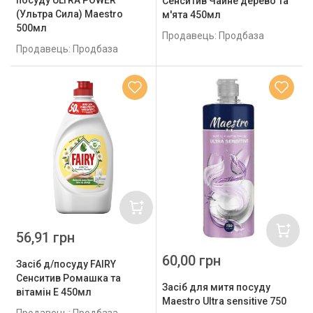
Сенситив Чайне дерево та
(Ультра Сила) Maestro
м'ята 450мл
500мл
Продавець: Продбаза
Продавець: Продбаза
56,91 грн
60,00 грн
Засіб д/посуду FAIRY
Сенситив Ромашка та
Засіб для митя посуду
вітамін Е 450мл
Maestro Ultra sensitive 750
Продавець: Продбаза