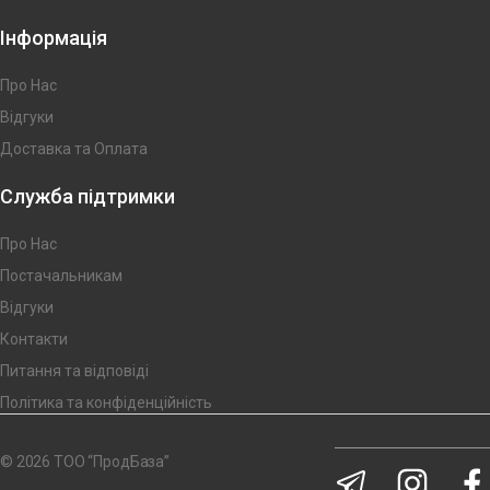
Інформація
Про Нас
Відгуки
Доставка та Оплата
Служба підтримки
Про Нас
Постачальникам
Відгуки
Контакти
Питання та відповіді
Політика та конфіденційність
© 2026 ТОО “ПродБаза”