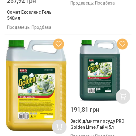
257,92 грн
Продавець: Продбаза
Сомат Екселенс Гель
540мл
Продавець: Продбаза
191,81 грн
Засіб д/миття посуду PRO
Golden Lime Лайм 5л