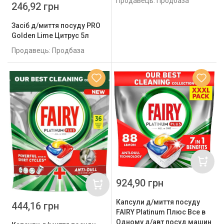
Продавець: Продбаза
246,92 грн
Засіб д/миття посуду PRO
Golden Lime Цитрус 5л
Продавець: Продбаза
924,90 грн
Капсули д/миття посуду
444,16 грн
FAIRY Platinum Плюс Все в
Одному д/авт посуд машин