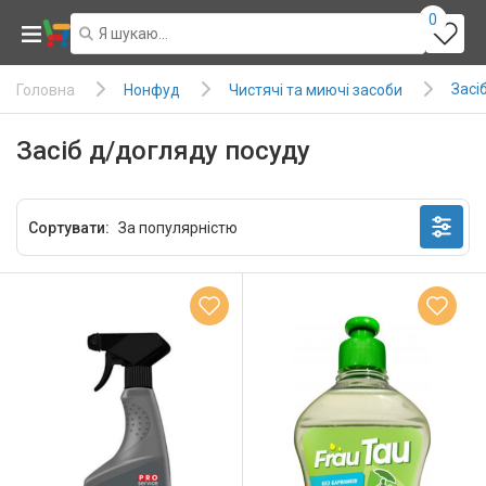
0
Засі
Нонфуд
Чистячі та миючі засоби
Головна
Засіб д/догляду посуду
Сортувати: