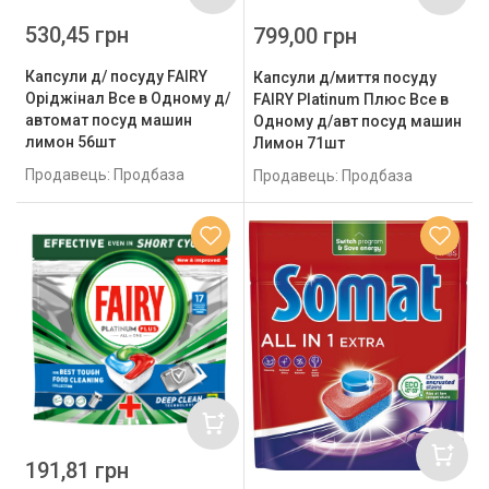
530,45 грн
799,00 грн
Капсули д/ посуду FAIRY
Капсули д/миття посуду
Оріджінал Все в Одному д/
FAIRY Platinum Плюс Все в
автомат посуд машин
Одному д/авт посуд машин
лимон 56шт
Лимон 71шт
Продавець: Продбаза
Продавець: Продбаза
191,81 грн