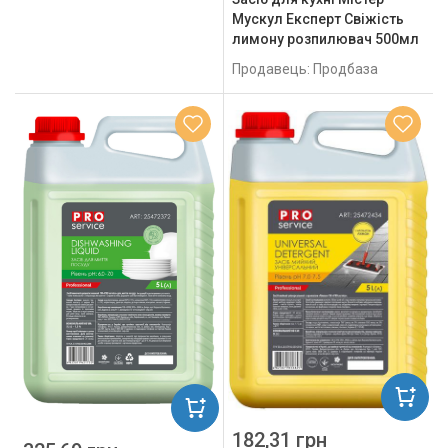
Мускул Експерт Cвіжість
лимону розпилювач 500мл
Продавець: Продбаза
182,31 грн