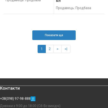
мл
Продавець: Продбаза
Показати ще
1
2
>
>|
Контакти
+38(098) 97-98-888
Дзвінки з 9:00 до 18:00 (Сб-Вс вихідні)