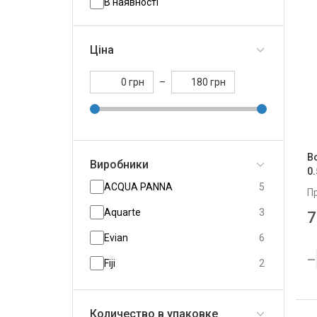
В наявності
Ціна
грн
–
грн
В
Виробники
0
ACQUA PANNA
5
П
Aquarte
3
7
Evian
6
Fiji
2
Harrogate
2
Количество в упаковке
Icelandic Glacial
5