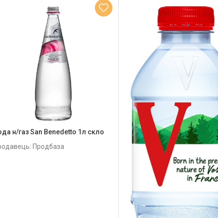
ода н/газ San Benedetto 1л скло
родавець: Продбаза