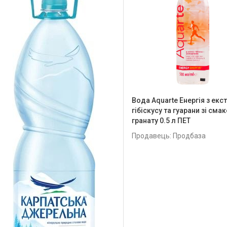
Вода Aquarte Енергія з ек
гібіскусу та гуарани зі сма
гранату 0.5 л ПЕТ
Продавець: Продбаза