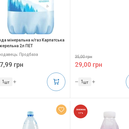
ода мінеральна н/газ Карпатська
жерельна 2л ПЕТ
родавець: Продбаза
35,00 грн
7,99 грн
29,00 грн
шт
шт
ЗНИЖКА
17%