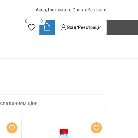
Акції
Доставка та Оплата
Контакти
0
0
Вхід/Реєстрація
 спаданням ціни