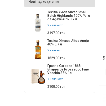
Нові надходження
Малятко
3
Текіла Avion Silver Small
Оболонь
4
Batch Highlands 100% Puro
de Agave 40% 0.7 л
Петриківськ
1
У наявності
ТМ ХЕЛС ПАВЕР
2
3197,00 грн
Чистий ключ
3
Текіла Olmeca Altos Anejo
40% 0.7 л
У наявності
9
1629,00 грн
Граппа Carpene 1868
Grappa Da Prossecco Fine
Vecchia 38% 1л
У наявності
3100,00 грн