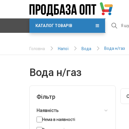
КАТАЛОГ ТОВАРІВ
Вода н/газ
Напої
Вода
Головна
Вода н/газ
Фільтр
С
Наявність
Нема в наявності