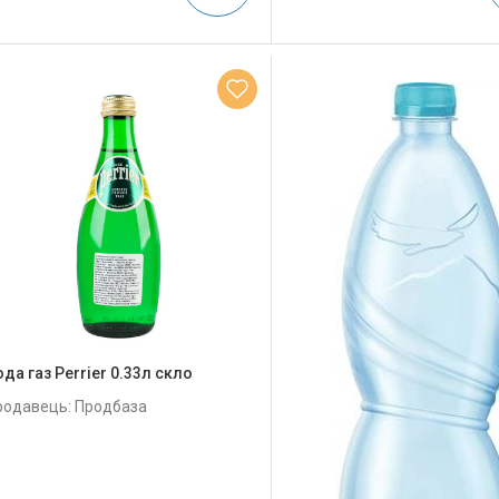
да газ Perrier 0.33л скло
родавець: Продбаза