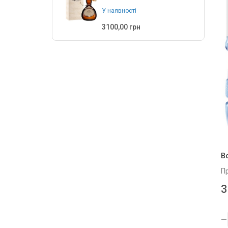
У наявності
Свалява
2
3100,00 грн
ТМ ХЕЛС ПАВЕР
4
ТМ Nabeghlavi
3
Чистий ключ
5
Во
П
3