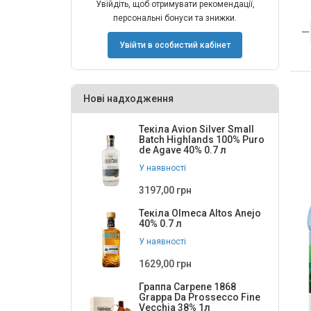
6
78
Увійдіть, щоб отримувати рекомендації,
VITTEL
6
персональні бонуси та знижки.
Volvic
2
Увійти в особистий кабінет
АБК Дніпро
9
Аквуля
3
Нові надходження
ДЕВАЙТІС
15
Текіла Avion Silver Small
ДЖЕРЕЛО ЯКОВА
3
Batch Highlands 100% Puro
de Agave 40% 0.7 л
Йодо
2
У наявності
Карпатська джерельна
17
3197,00 грн
Малятко
5
Текіла Olmeca Altos Anejo
40% 0.7 л
Оболонь
9
У наявності
Петриківськ
1
1629,00 грн
Поляна Квасова
2
Граппа Carpene 1868
Grappa Da Prossecco Fine
Поляна Купель
1
Vecchia 38% 1л