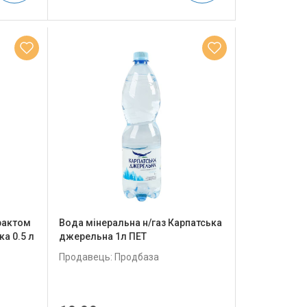
рактом
Вода мінеральна н/газ Карпатська
а 0.5 л
джерельна 1л ПЕТ
Продавець: Продбаза