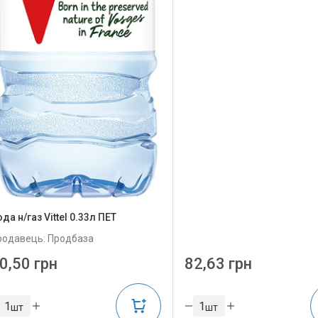
да н/газ Vittel 0.33л ПЕТ
родавець: Продбаза
0,50 грн
82,63 грн
шт
шт