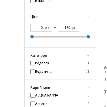
В наявності
Ціна
грн
–
грн
Категорії
Вода газ
61
В
Вода н/газ
91
0
П
Виробники
7
ACQUA PANNA
5
Aquarte
3