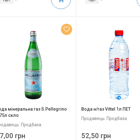
ода мінеральна газ S.Pellegrino
Вода н/газ Vittel 1л ПЕТ
.75л скло
Продавець: Продбаза
родавець: Продбаза
7,00 грн
52,50 грн