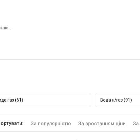
ода газ (61)
Вода н/газ (91)
ортувати:
За популярністю
За зростанням ціни
За