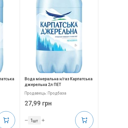
патська
Вода мінеральна н/газ Карпатська
джерельна 2л ПЕТ
Продавець: Продбаза
27,99 грн
шт