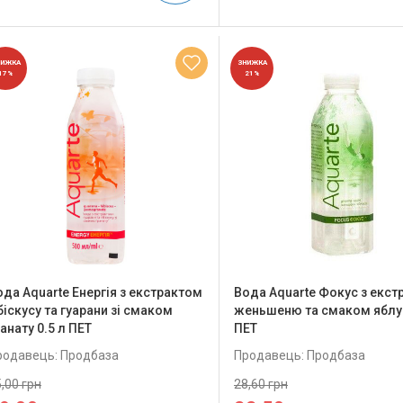
НИЖКА
ЗНИЖКА
17%
21%
ода Aquarte Енергія з екстрактом
Вода Aquarte Фокус з екст
біскусу та гуарани зі смаком
женьшеню та смаком яблук
анату 0.5 л ПЕТ
ПЕТ
родавець: Продбаза
Продавець: Продбаза
,00 грн
28,60 грн