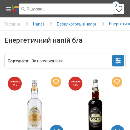
0
Енергетичн
Напої
Безалкогольні напої
Головна
Енергетичний напій б/а
Сортувати:
ЗНИЖКА
ЗНИЖКА
23%
23%