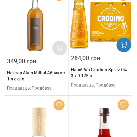
284,00 грн
349,00 грн
Напій б/а Crodino Spritz 0%
Нектар Alain Milliat Абрикоc
3 х 0.175 л
1 л скло
Продавець: Продбаза
Продавець: Продбаза