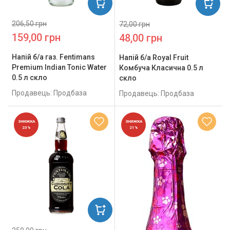
206,50 грн
72,00 грн
159,00 грн
48,00 грн
Напій б/а газ. Fentimans
Напій б/а Royal Fruit
Premium Indian Tonic Water
Комбуча Класична 0.5 л
0.5 л скло
скло
Продавець: Продбаза
Продавець: Продбаза
ЗНИЖКА
ЗНИЖКА
23%
21%