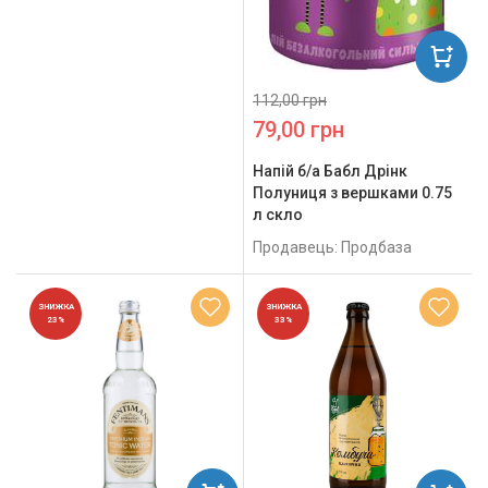
112,00 грн
79,00 грн
Напій б/а Бабл Дрінк
Полуниця з вершками 0.75
л скло
Продавець: Продбаза
ЗНИЖКА
ЗНИЖКА
23%
33%