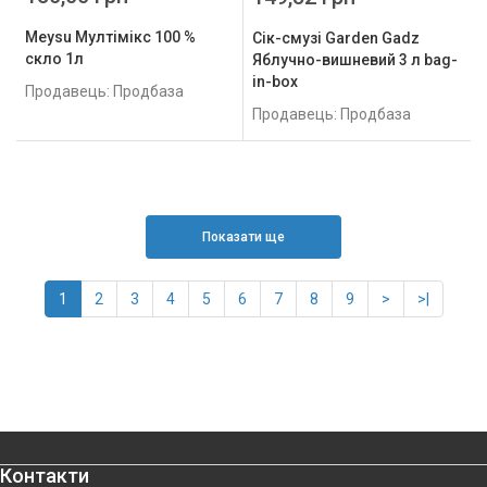
Meysu Мултiмiкс 100 %
Сік-смузі Garden Gadz
скло 1л
Яблучно-вишневий 3 л bag-
in-box
Продавець: Продбаза
Продавець: Продбаза
Показати ще
1
2
3
4
5
6
7
8
9
>
>|
Контакти