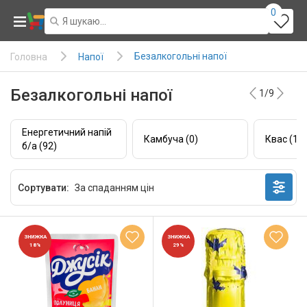
0
Безалкогольні напої
Напої
Головна
Безалкогольні напої
1/9
Енергетичний напій
Камбуча (0)
Квас (14)
б/а (92)
Сортувати:
ЗНИЖКА
ЗНИЖКА
18%
29%