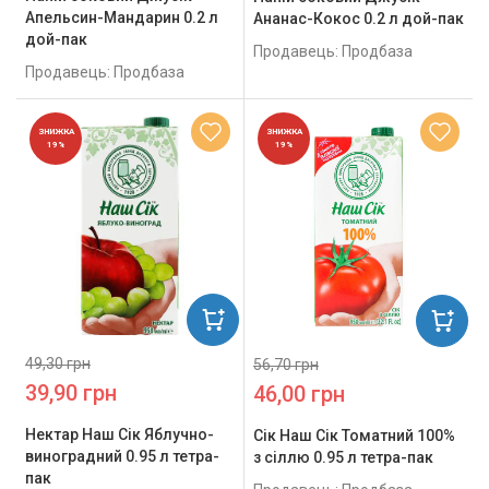
Апельсин-Мандарин 0.2 л
Ананас-Кокос 0.2 л дой-пак
дой-пак
Продавець: Продбаза
Продавець: Продбаза
ЗНИЖКА
ЗНИЖКА
19%
19%
49,30 грн
56,70 грн
39,90 грн
46,00 грн
Нектар Наш Сік Яблучно-
Сік Наш Сік Томатний 100%
виноградний 0.95 л тетра-
з сіллю 0.95 л тетра-пак
пак