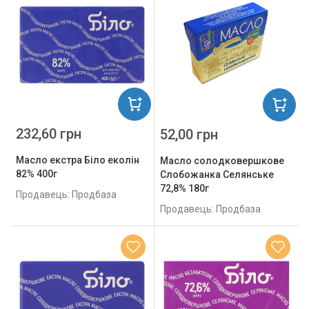
232,60 грн
52,00 грн
Масло екстра Біло еколін
Масло солодковершкове
82% 400г
Слобожанка Селянське
72,8% 180г
Продавець: Продбаза
Продавець: Продбаза