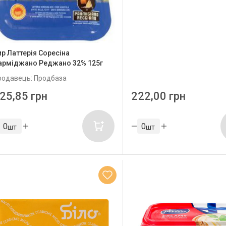
ир Латтерія Соресіна
арміджано Реджано 32% 125г
родавець: Продбаза
25,85 грн
222,00 грн
шт
шт