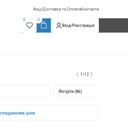
Акції
Доставка та Оплата
Контакти
0
0
Вхід/Реєстрація
1/12
Йогурти (86)
 спаданням ціни