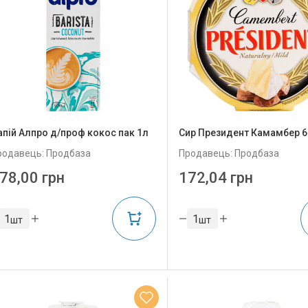
апій Алпро д/проф кокос пак 1л
Сир Президент Камамбер 6
родавець: Продбаза
Продавець: Продбаза
78,00 грн
172,04 грн
шт
шт