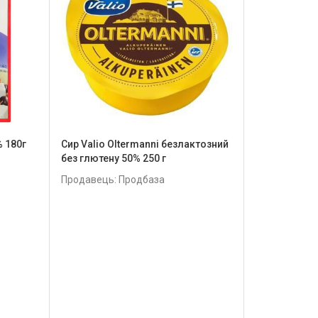
% 180г
Сир Valio Oltermanni безлактозний
без глютену 50% 250 г
Продавець: Продбаза