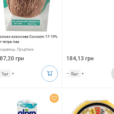
олоко кокосове Cocoxim 17-19%
л тетра-пак
родавець: Продбаза
87,20 грн
184,13 грн
шт
шт