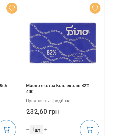
950г
Масло екстра Біло еколін 82%
400г
Продавець: Продбаза
232,60 грн
шт