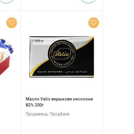
Масло Valio вершкове несолоне
82% 200г
Продавець: Продбаза