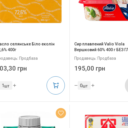
асло селянське Біло еколін
Сир плавлений Valio Viola
2,6% 400г
Вершковий 60% 400 г БЕЗ 
родавець: Продбаза
Продавець: Продбаза
03,30 грн
195,00 грн
шт
шт