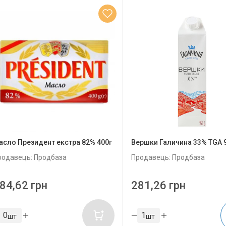
асло Президент екстра 82% 400г
Вершки Галичина 33% TGA 
родавець: Продбаза
Продавець: Продбаза
84,62 грн
281,26 грн
шт
шт