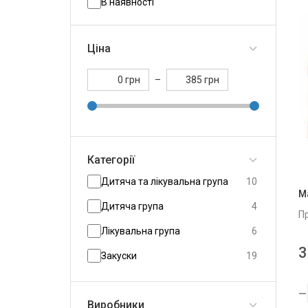
В наявності
Ціна
грн
–
грн
Категорії
Дитяча та лікувальна група
10
М
Дитяча група
4
П
Лікувальна група
6
3
Закуски
19
Йогурти
86
Виробники
Йогурт вязкий
19