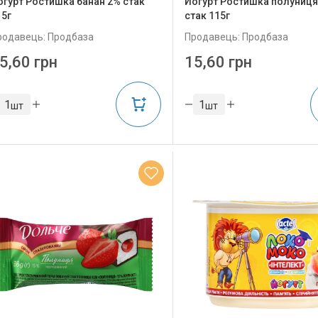
огурт Ростишка банан 2% стак
Йогурт Ростишка полуниця
15г
стак 115г
родавець: Продбаза
Продавець: Продбаза
5,60 грн
15,60 грн
шт
шт