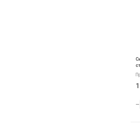
С
ст
П
1