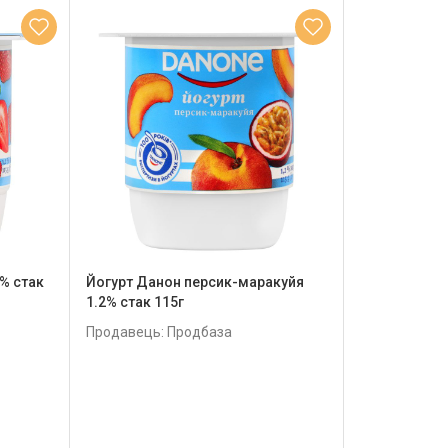
% стак
Йогурт Данон персик-маракуйя
1.2% стак 115г
Продавець: Продбаза