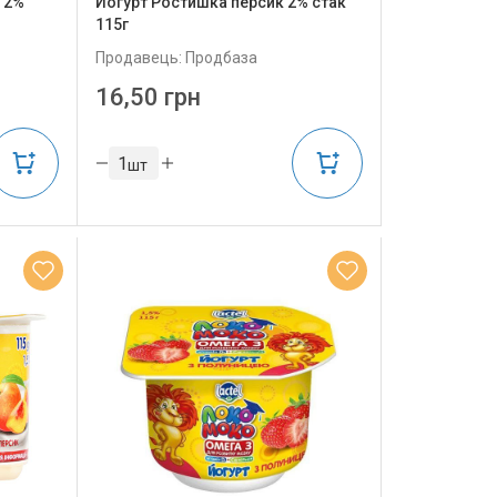
 2%
Йогурт Ростишка персик 2% стак
115г
Продавець: Продбаза
16,50 грн
шт