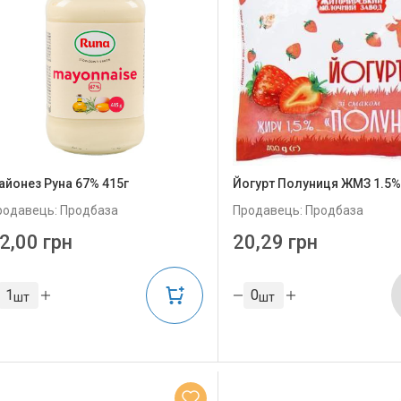
айонез Руна 67% 415г
Йогурт Полуниця ЖМЗ 1.5%
родавець: Продбаза
Продавець: Продбаза
2,00 грн
20,29 грн
шт
шт