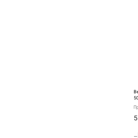
В
5
П
5