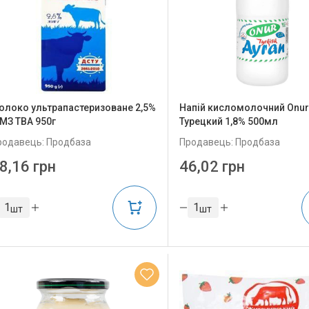
олоко ультрапастеризоване 2,5%
Напій кисломолочний Onur
МЗ ТВА 950г
Турецкий 1,8% 500мл
родавець: Продбаза
Продавець: Продбаза
8,16 грн
46,02 грн
шт
шт