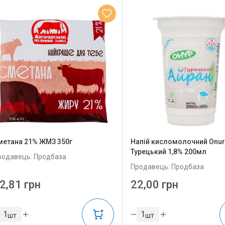
метана 21% ЖМЗ 350г
Напій кисломолочний Onur
Турецький 1,8% 200мл
родавець: Продбаза
Продавець: Продбаза
2,81 грн
22,00 грн
шт
шт