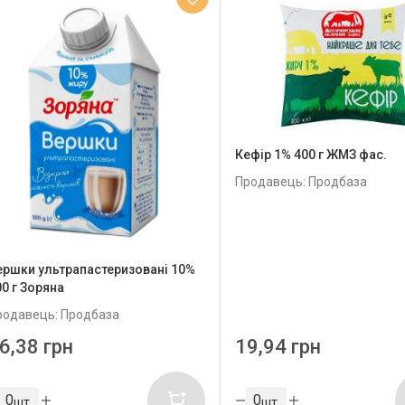
Кефір 1% 400 г ЖМЗ фас.
Продавець: Продбаза
ершки ультрапастеризовані 10%
00 г Зоряна
родавець: Продбаза
6,38 грн
19,94 грн
шт
шт