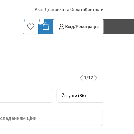
Акції
Доставка та Оплата
Контакти
0
0
Вхід/Реєстрація
1/12
Йогурти (86)
 спаданням ціни