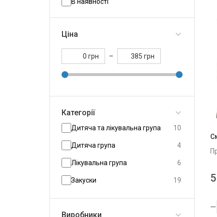
В наявності
Ціна
грн
–
грн
Категорії
Дитяча та лікувальна група
10
С
Дитяча група
4
П
Лікувальна група
6
5
Закуски
19
Йогурти
86
Виробники
Йогурт вязкий
19