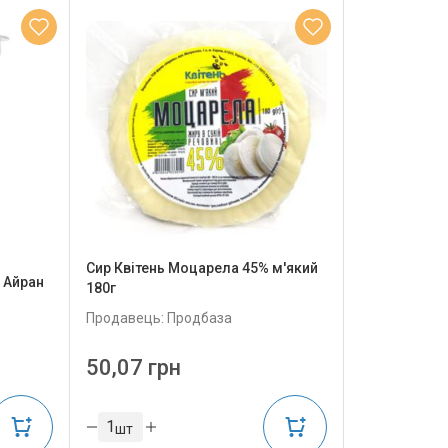
Сир Квітень Моцарела 45% м'який
 Айран
180г
Продавець: Продбаза
50,07 грн
шт