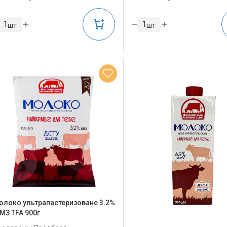
шт
шт
олоко ультрапастеризоване 3.2%
МЗ TFA 900г