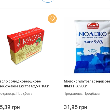
асло солодковершкове
Молоко ультрапастеризова
лобожанка Екстра 82,5% 180г
ЖМЗ TFA 900г
родавець: Продбаза
Продавець: Продбаза
5,39 грн
31,95 грн