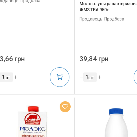
родавець: Продбаза
Молоко ультрапастеризова
ЖМЗ ТВА 950г
Продавець: Продбаза
3,66 грн
39,84 грн
шт
шт