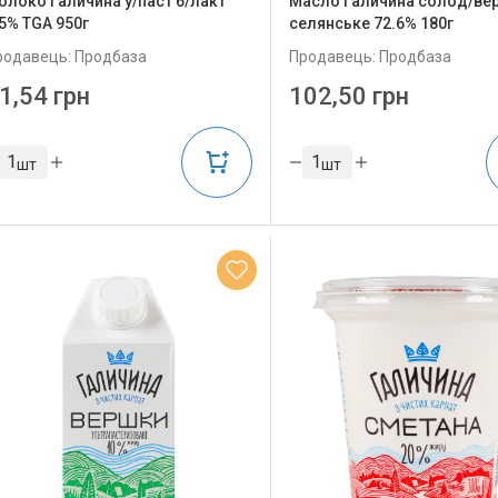
олоко Галичина у/паст б/лакт
Масло Галичина солод/ве
.5% TGA 950г
селянське 72.6% 180г
родавець: Продбаза
Продавець: Продбаза
1,54 грн
102,50 грн
шт
шт