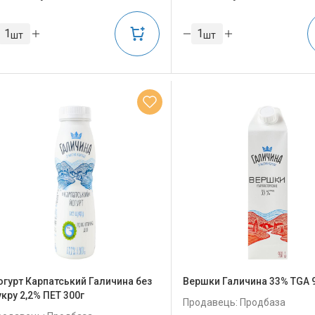
шт
шт
огурт Карпатський Галичина без
Вершки Галичина 33% TGA 
укру 2,2% ПЕТ 300г
Продавець: Продбаза