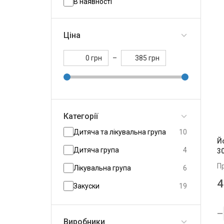
В наявності
Ціна
грн
–
грн
Категорії
Дитяча та лікувальна група
10
Й
Дитяча група
4
3
П
Лікувальна група
6
4
Закуски
19
Йогурти
86
Виробники
Йогурт вязкий
19