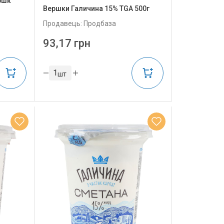
ршк
Вершки Галичина 15% TGA 500г
Продавець: Продбаза
93,17 грн
шт