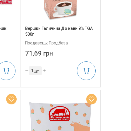
ршк
Вершки Галичина До кави 8% TGA
500г
Продавець: Продбаза
71,69 грн
шт