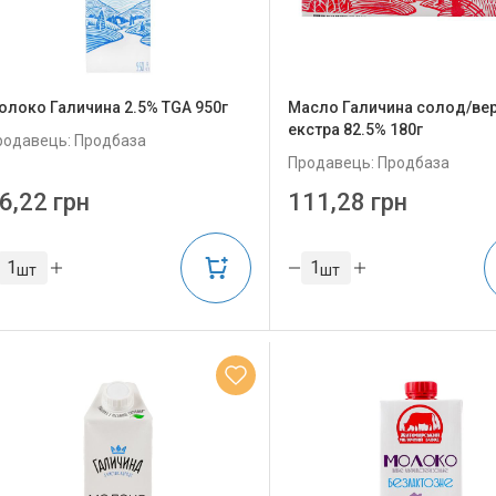
олоко Галичина 2.5% TGA 950г
Масло Галичина солод/ве
екстра 82.5% 180г
родавець: Продбаза
Продавець: Продбаза
6,22 грн
111,28 грн
шт
шт