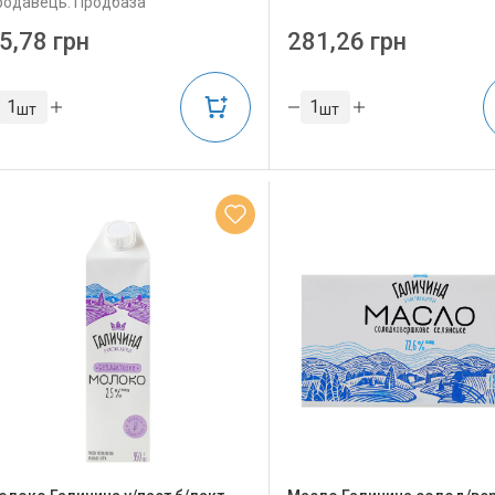
родавець: Продбаза
5,78 грн
281,26 грн
шт
шт