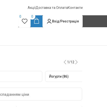
Акції
Доставка та Оплата
Контакти
0
0
Вхід/Реєстрація
1/12
Йогурти (86)
 спаданням ціни