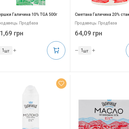
ершки Галичина 10% TGA 500г
Сметана Галичина 20% стак
родавець: Продбаза
Продавець: Продбаза
1,69 грн
64,09 грн
шт
шт