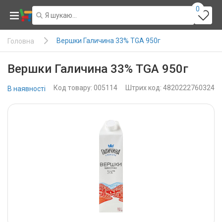
0
Вершки Галичина 33% TGA 950г
Головна
Вершки Галичина 33% TGA 950г
Код товару: 005114
Штрих код: 4820222760324
В наявності