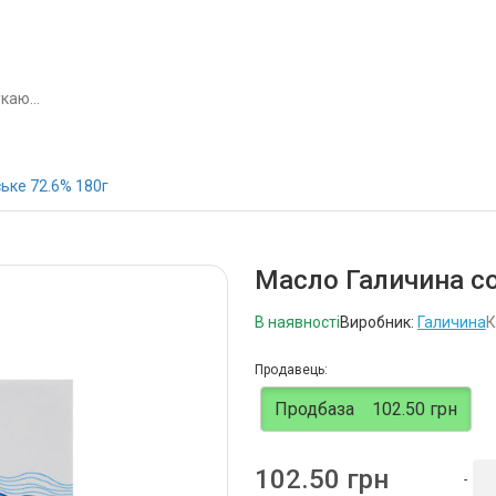
ьке 72.6% 180г
Масло Галичина с
В наявності
Виробник:
Галичина
К
Продавець:
Продбаза
102.50 грн
102.50 грн
-