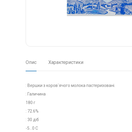
Опис
Характеристики
: Вершки з коров`ячого молока пастеризовані.
: Галичина
180 г
: 72.6%
: 30 діб
-5...0 С