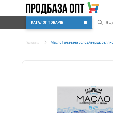
КАТАЛОГ ТОВАРІВ
Масло Галичина солод/вершк селянс
Головна