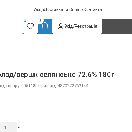
Акції
Доставка та Оплата
Контакти
0
0
Вхід/Реєстрація
олод/вершк селянське 72.6% 180г
од товару: 005118
Штрих код: 4820222762144
+