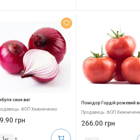
ибуля синя ваг
Помідор Гордій рожевий в
родавець: ФОП Хижниченко
Продавець: ФОП Хижничен
9.90 грн
266.00 грн
кг