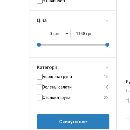
В наявності
Ціна
грн
–
грн
Категорії
Борщова група
15
Б
Зелень, салати
18
П
Столова група
22
1