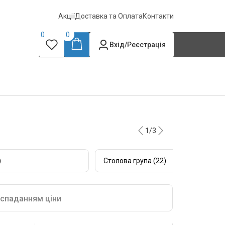
Акції
Доставка та Оплата
Контакти
0
0
Вхід/Реєстрація
1/3
)
Столова група (22)
 спаданням ціни