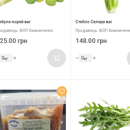
ибуля порей ваг
Стебло Селери ваг
родавець: ФОП Хижниченко
Продавець: ФОП Хижничен
25.00 грн
148.00 грн
кг
кг