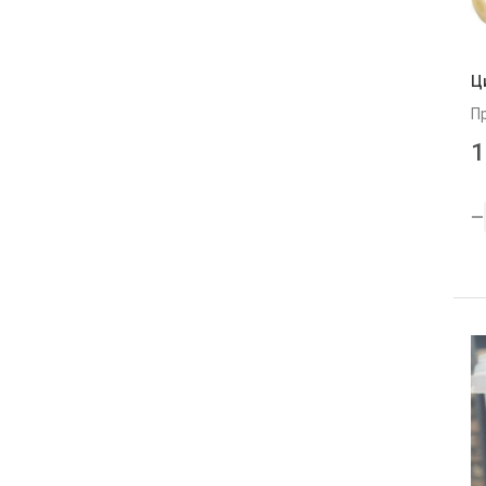
Ц
П
1