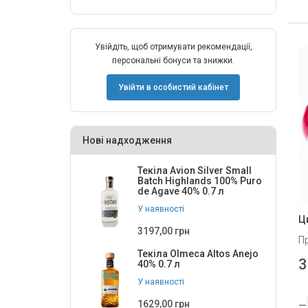
Увійдіть, щоб отримувати рекомендації,
персональні бонуси та знижки.
Увійти в особистий кабінет
Нові надходження
Текіла Avion Silver Small
Batch Highlands 100% Puro
de Agave 40% 0.7 л
У наявності
Ц
3197,00 грн
П
Текіла Olmeca Altos Anejo
3
40% 0.7 л
У наявності
1629,00 грн