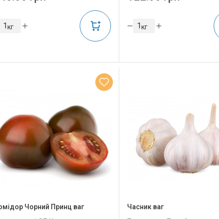
кг
кг
омідор Чорний Принц ваг
Часник ваг