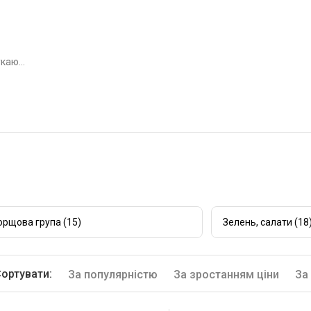
орщова група (15)
Зелень, салати (18
ортувати:
За популярністю
За зростанням ціни
За