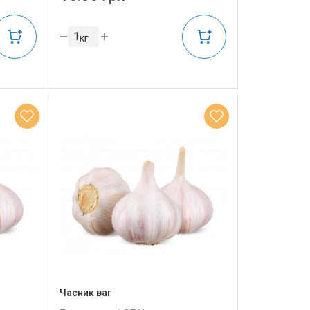
кг
Часник ваг