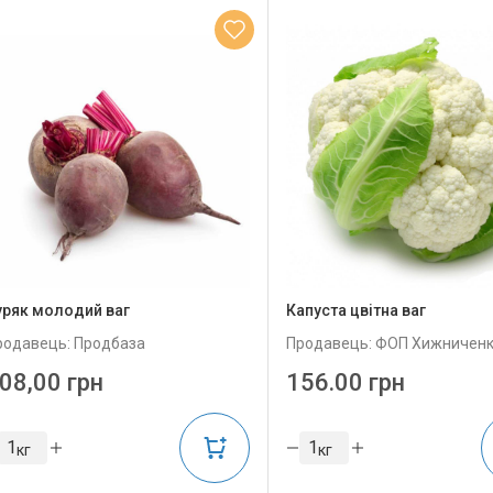
уряк молодий ваг
Капуста цвітна ваг
родавець: Продбаза
Продавець: ФОП Хижничен
08,00 грн
156.00 грн
кг
кг