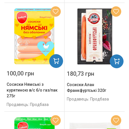
100,00 грн
180,73 грн
Сосиски Нямські з
Сосиски Алан
курятиною в/с б/о газ/пак
Франкфуртські 320г
275г
Продавець: Продбаза
Продавець: Продбаза