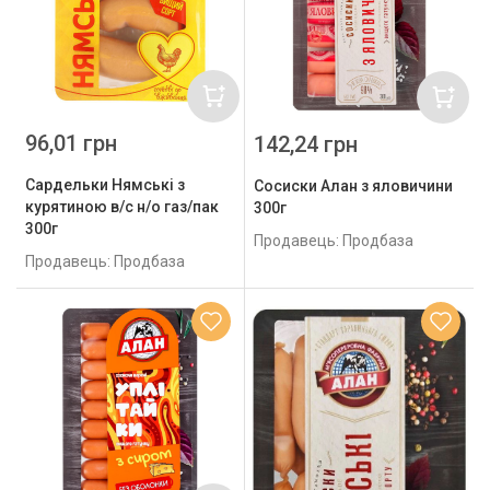
96,01 грн
142,24 грн
Сардельки Нямські з
Сосиски Алан з яловичини
курятиною в/с н/о газ/пак
300г
300г
Продавець: Продбаза
Продавець: Продбаза