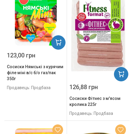
123,00 грн
Сосиски Нямські з курячим
філе міні в/с б/о газ/пак
350г
126,88 грн
Продавець: Продбаза
Сосиски Фітнес з м'ясом
кролика 225г
Продавець: Продбаза