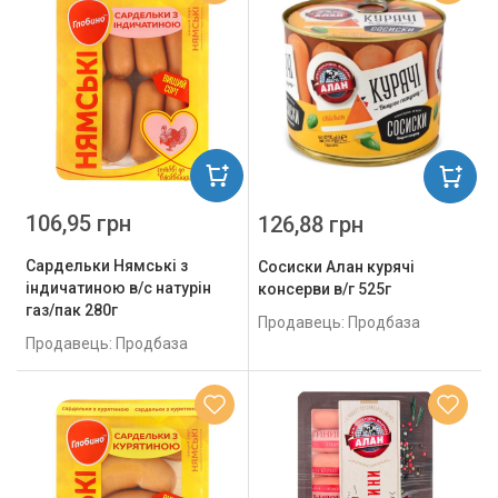
106,95 грн
126,88 грн
Сардельки Нямські з
Сосиски Алан курячі
індичатиною в/с натурін
консерви в/г 525г
газ/пак 280г
Продавець: Продбаза
Продавець: Продбаза