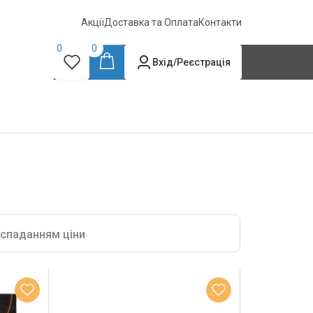
Акції
Доставка та Оплата
Контакти
0
0
Вхід/Реєстрація
 спаданням ціни