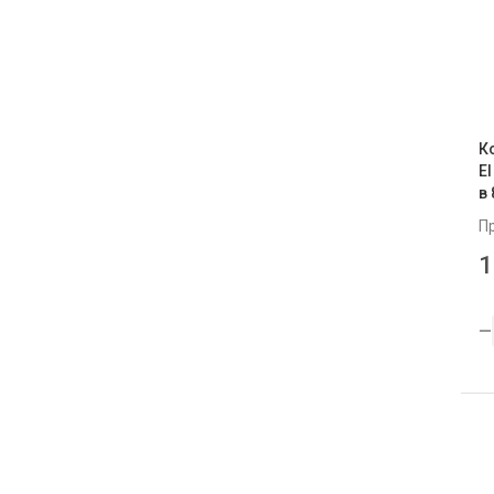
К
El
в 
П
1