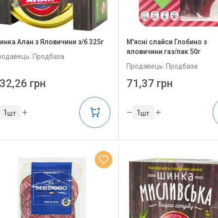
инка Алан з Яловичини з/б 325г
М'ясні слайси Глобино з
яловичини газ/пак 50г
родавець: Продбаза
Продавець: Продбаза
32,26 грн
71,37 грн
шт
шт