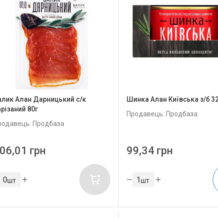
алик Алан Дарницький с/к
Шинка Алан Київська з/б 3
арізаний 80г
Продавець: Продбаза
родавець: Продбаза
06,01 грн
99,34 грн
шт
шт