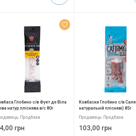
овбаса Глобино с/в Фует де Віла
Ковбаски Глобино с/в Саля
ова натур.пліснява в/с 80г
натуральній плісняві) 85г
родавець: Продбаза
Продавець: Продбаза
4,00 грн
103,00 грн