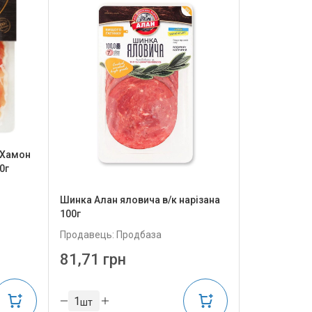
 Хамон
0г
Шинка Алан яловича в/к нарізана
100г
Продавець: Продбаза
81,71 грн
шт