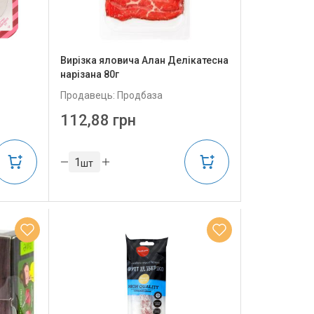
Вирізка яловича Алан Делікатесна
нарізана 80г
Продавець: Продбаза
112,88 грн
шт