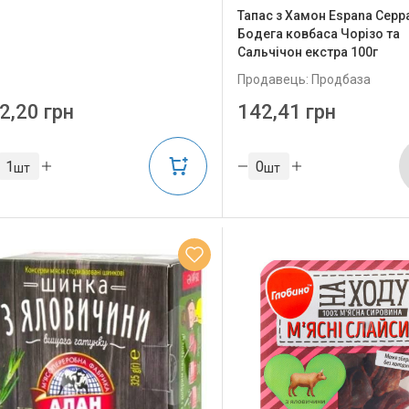
Тапас з Хамон Espana Серр
Бодега ковбаса Чорізо та
Сальчічон екстра 100г
Продавець: Продбаза
2,20 грн
142,41 грн
шт
шт