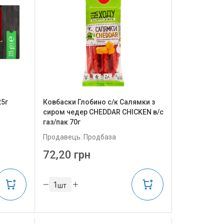
25г
Ковбаски Глобино с/к Салямки з
сиром чедер CHEDDAR CHICKEN в/с
газ/пак 70г
Продавець: Продбаза
72,20 грн
шт