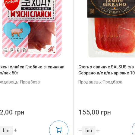
'ясні слайси Глобино зі свинини
Стегно свиняче SALSUS с/в
з/пак 50г
Серрано в/с в/п нарізане 10
родавець: Продбаза
Продавець: Продбаза
2,00 грн
155,00 грн
шт
шт