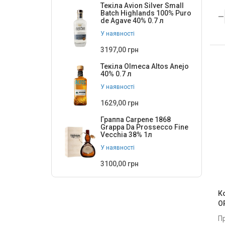
Текіла Avion Silver Small
Batch Highlands 100% Puro
de Agave 40% 0.7 л
У наявності
3197,00 грн
Текіла Olmeca Altos Anejo
40% 0.7 л
У наявності
1629,00 грн
Граппа Carpene 1868
Grappa Da Prossecco Fine
Vecchia 38% 1л
У наявності
3100,00 грн
К
O
П