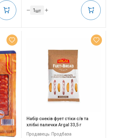
шт
Набір снеків фует стіки с/в та
хлібні палички Argal 33,5 г
Продавець: Продбаза