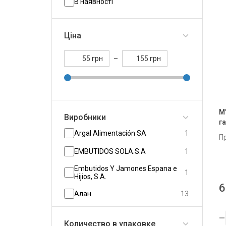
В наявності
Ціна
грн
–
грн
М
Виробники
га
Argal Alimentación SA
1
П
EMBUTIDOS SOLA.S.A
1
Embutidos Y Jamones Espana e
1
Hijios, S.A.
6
Алан
13
Количество в упаковке