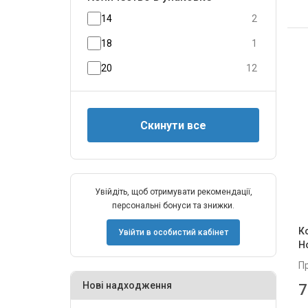
14
2
18
1
20
12
Увійдіть, щоб отримувати рекомендації,
персональні бонуси та знижки.
К
Увійти в особистий кабінет
Н
П
Нові надходження
7