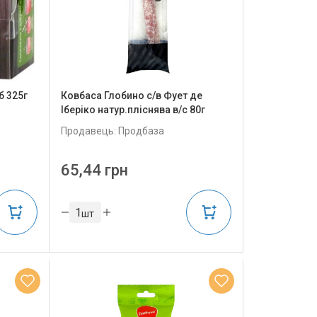
б 325г
Ковбаса Глобино с/в Фует де
Іберіко натур.пліснява в/с 80г
Продавець: Продбаза
65,44 грн
шт