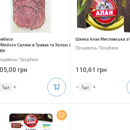
овбаса
Шинка Алан Мисливська з/
 Medoso Салямі в Травах та Зелені с/
Продавець: Продбаза
80г
родавець: Продбаза
05,00 грн
110,61 грн
шт
шт