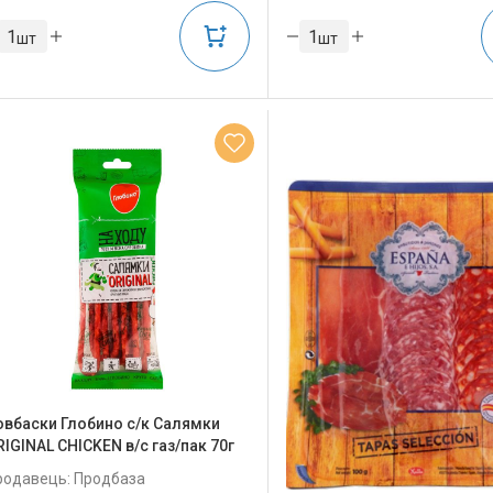
шт
шт
овбаски Глобино с/к Салямки
RIGINAL CHICKEN в/с газ/пак 70г
родавець: Продбаза