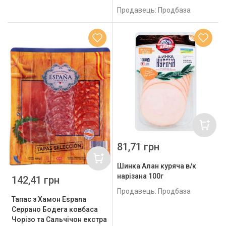
Продавець: Продбаза
81,71 грн
Шинка Алан куряча в/к
нарізана 100г
142,41 грн
Продавець: Продбаза
Тапас з Хамон Espana
Серрано Бодега ковбаса
Чорізо та Сальчічон екстра