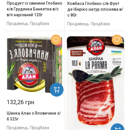
Продукт із свинини Глобино
Ковбаса Глобино с/в Фует
к/в Грудинка Банкетна в/с
де Іберіко натур.пліснява в/
в/п нарізаний 120г
с 80г
Продавець: Продбаза
Продавець: Продбаза
132,26 грн
Шинка Алан з Яловичини з/
б 325г
Продавець: Продбаза