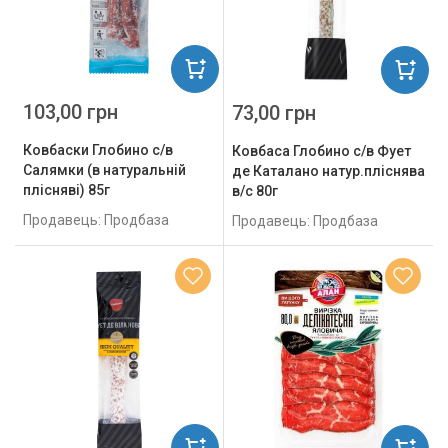
103,00 грн
73,00 грн
Ковбаски Глобино с/в
Ковбаса Глобино с/в Фует
Салямки (в натуральній
де Каталано натур.пліснява
плісняві) 85г
в/с 80г
Продавець: Продбаза
Продавець: Продбаза