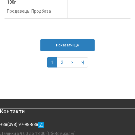
100г
Продавець: Продбаза
Показати ще
1
2
>
>|
Контакти
+38(098) 97-98-888
Дзвінки з 9:00 до 18:00 (Сб-Вс вихідні)