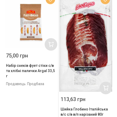
75,00 грн
Набір снеків фует стіки с/в
та хлібні палички Argal 33,5
г
Продавець: Продбаза
113,63 грн
Шийка Глобино Італійська
в/с с/в в/п нарізаний 80г