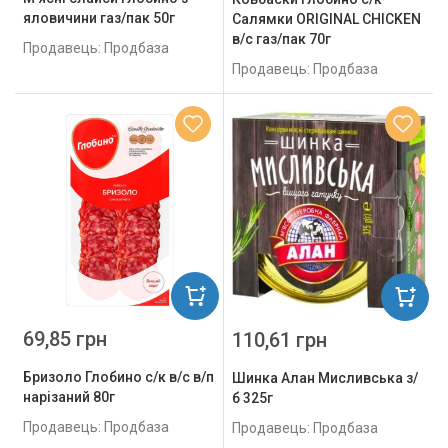
яловичини газ/пак 50г
Салямки ORIGINAL CHICKEN
в/с газ/пак 70г
Продавець: Продбаза
Продавець: Продбаза
69,85 грн
110,61 грн
Бризоло Глобино с/к в/с в/п
Шинка Алан Мисливська з/
нарізаний 80г
б 325г
Продавець: Продбаза
Продавець: Продбаза