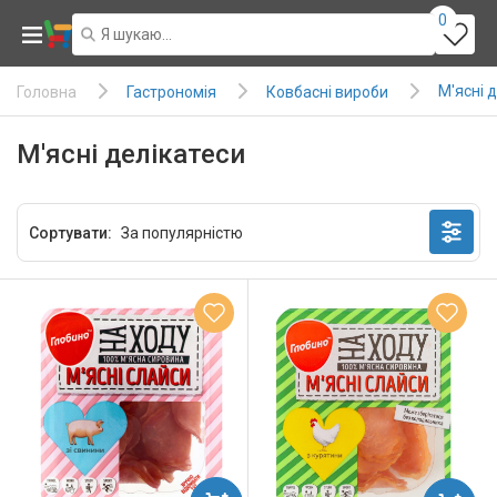
0
М'ясні 
Гастрономія
Ковбасні вироби
Головна
М'ясні делікатеси
Сортувати: