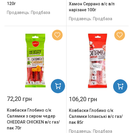
120г
Хамон Серрано в/с в/п
нарізане 100г
Продавець: Продбаза
Продавець: Продбаза
72,20 грн
106,20 грн
Ковбаски Глобино с/к
Ковбаски Глобино с/к
Салямки з сиром чедер
Салямки Іспанські в/с газ/
CHEDDAR CHICKEN в/с газ/
пак 85г
пак 70г
Продавець: Продбаза