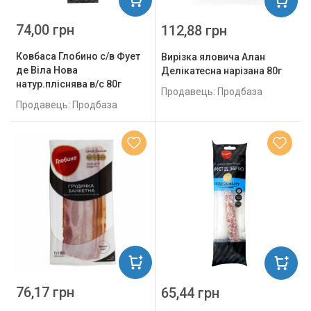
74,00 грн
112,88 грн
Ковбаса Глобино с/в Фует
Вирізка яловича Алан
де Віла Нова
Делікатесна нарізана 80г
натур.пліснява в/с 80г
Продавець: Продбаза
Продавець: Продбаза
76,17 грн
65,44 грн