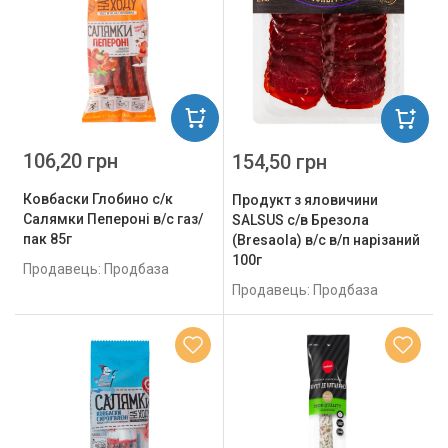
106,20 грн
154,50 грн
Ковбаски Глобино с/к
Продукт з яловичини
Салямки Пепероні в/с газ/
SALSUS с/в Брезола
пак 85г
(Bresaola) в/с в/п нарізаний
100г
Продавець: Продбаза
Продавець: Продбаза