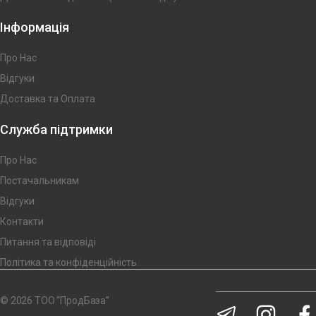
Інформація
Про Нас
Відгуки
Доставка та Оплата
Служба підтримки
Про Нас
Постачальникам
Відгуки
Контакти
Питання та відповіді
Політика та конфіденційність
© 2026 ТОО “ПродБаза”