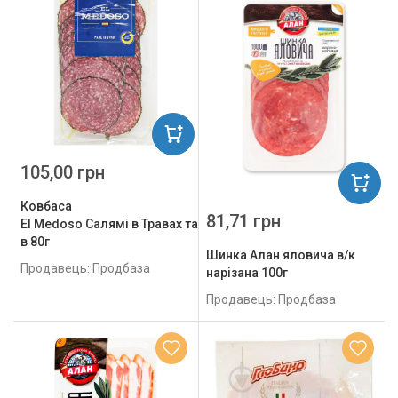
105,00 грн
Ковбаса
81,71 грн
El Medoso Салямі в Травах та Зелені с/
в 80г
Шинка Алан яловича в/к
Продавець: Продбаза
нарізана 100г
Продавець: Продбаза