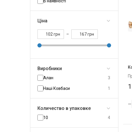
В наявності
Ціна
грн
–
грн
К
Виробники
П
Алан
3
1
Наші Ковбаси
1
Количество в упаковке
10
4