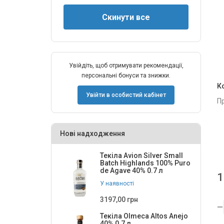
Увійдіть, щоб отримувати рекомендації,
персональні бонуси та знижки.
К
Увійти в особистий кабінет
П
Нові надходження
Текіла Avion Silver Small
Batch Highlands 100% Puro
de Agave 40% 0.7 л
1
У наявності
3197,00 грн
Текіла Olmeca Altos Anejo
40% 0.7 л