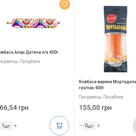
овбаса Алан Дитяча п/а 400г
родавець: Продбаза
Ковбаса варена Мортадель
газ/пак 400г
Продавець: Продбаза
66,54 грн
155,00 грн
шт
шт