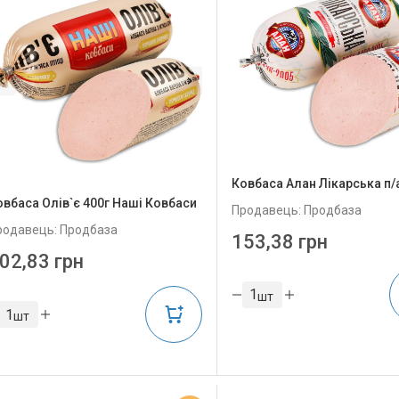
Ковбаса Алан Лікарська п/
овбаса Олів`є 400г Наші Ковбаси
Продавець: Продбаза
родавець: Продбаза
153,38 грн
02,83 грн
шт
шт