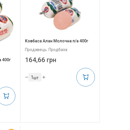
Ковбаса Алан Молочна п/а 400г
Продавець: Продбаза
164,66 грн
а 400г
шт