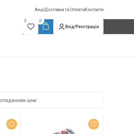
Акції
Доставка та Оплата
Контакти
0
0
Вхід/Реєстрація
 спаданням ціни