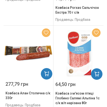
Ковбаса Porxas Сальчічон
Екстра 70 г с/в
Продавець: Продбаза
277,79 грн
64,50 грн
Ковбаса Алан Столична с/к
Ковбаса з м'ясом птиці
330г
Глобино Салямі Альпіна 1с
с/к в/п нарізана 80г
Продавець: Продбаза