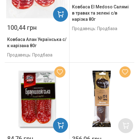
Ковбаса El Medoso Салямі
в травах та зелені с/в
нарізка 80г
100,44 грн
Продавець: Продбаза
Ковбаса Алан Українська с/
к нарізана 80г
Продавець: Продбаза
84,76 грн
356,06 грн