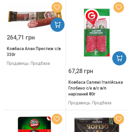
264,71 грн
Ковбаса Алан Престиж с/в
330г
Продавець: Продбаза
67,28 грн
Ковбаса Салямі Італійська
Глобино с/к в/с в/п
нарізаний 80г
Продавець: Продбаза