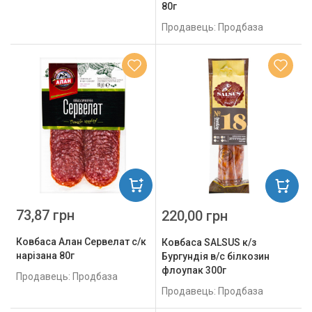
80г
Продавець: Продбаза
73,87 грн
220,00 грн
Ковбаса Алан Сервелат с/к
Ковбаса SALSUS к/з
нарізана 80г
Бургундія в/с білкозин
флоупак 300г
Продавець: Продбаза
Продавець: Продбаза