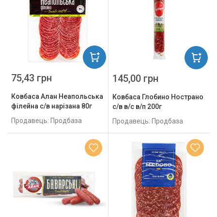
75,43 грн
145,00 грн
Ковбаса Алан Неапольська
Ковбаса Глобино Нострано
філейна с/в нарізана 80г
с/в в/с в/п 200г
Продавець: Продбаза
Продавець: Продбаза