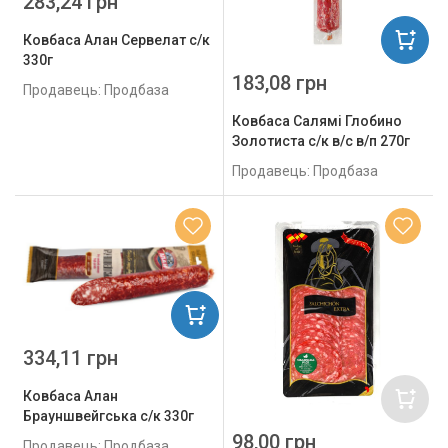
283,24 грн
Ковбаса Алан Сервелат с/к
330г
183,08 грн
Продавець: Продбаза
Ковбаса Салямі Глобино
Золотиста с/к в/с в/п 270г
Продавець: Продбаза
334,11 грн
Ковбаса Алан
Брауншвейгська с/к 330г
98,00 грн
Продавець: Продбаза