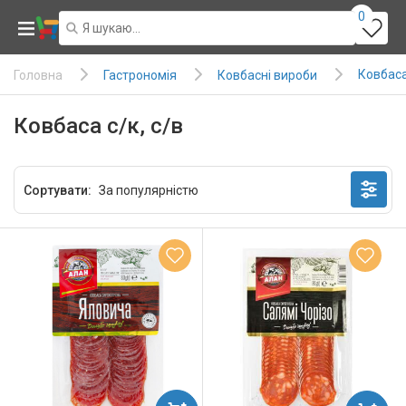
0
Ковбаса 
Гастрономія
Ковбасні вироби
Головна
Ковбаса с/к, с/в
Сортувати: