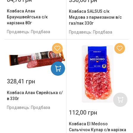
Ковбаса Алан
Ковбаса SALSUS с/к
Брауншвейгська с/к
Медова з пармезаном в/с
нарізана 80г
газ/пак 330г
Продавець: Продбаза
Продавець: Продбаза
328,41 грн
Ковбаса Алан Єврейська с/
в 330г
Продавець: Продбаза
112,00 грн
Ковбаса El Medoso
Сальчічон Кулар с/в нарізка