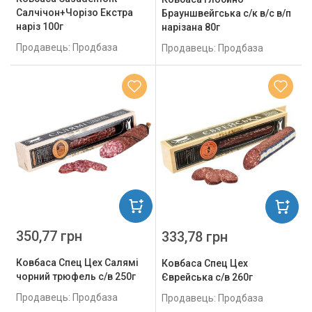
Салчічон+Чорізо Екстра
Брауншвейгська с/к в/с в/п
наріз 100г
нарізана 80г
Продавець: Продбаза
Продавець: Продбаза
350,77 грн
333,78 грн
Ковбаса Спец Цех Салямі
Ковбаса Спец Цех
чорний трюфель с/в 250г
Єврейська с/в 260г
Продавець: Продбаза
Продавець: Продбаза