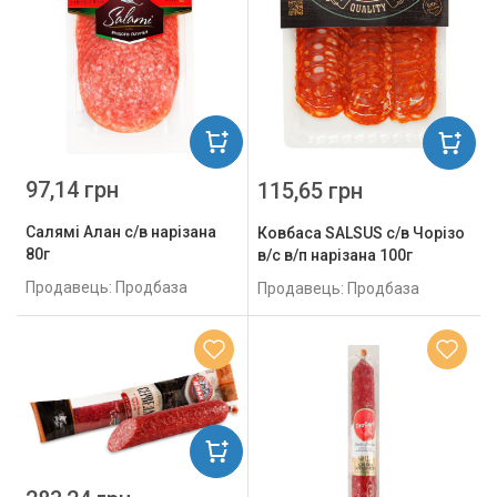
97,14 грн
115,65 грн
Салямі Алан с/в нарізана
Ковбаса SALSUS с/в Чорізо
80г
в/с в/п нарізана 100г
Продавець: Продбаза
Продавець: Продбаза