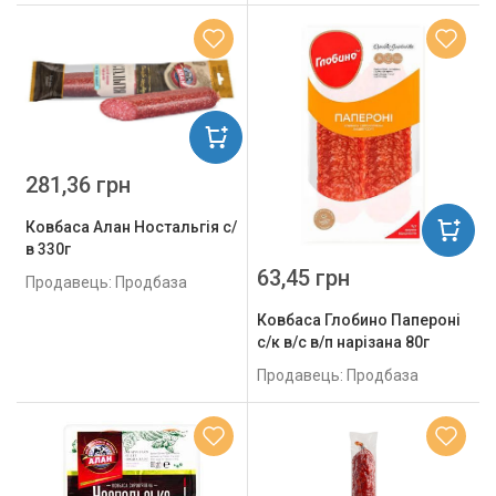
281,36 грн
Ковбаса Алан Ностальгія с/
в 330г
63,45 грн
Продавець: Продбаза
Ковбаса Глобино Папероні
с/к в/с в/п нарізана 80г
Продавець: Продбаза