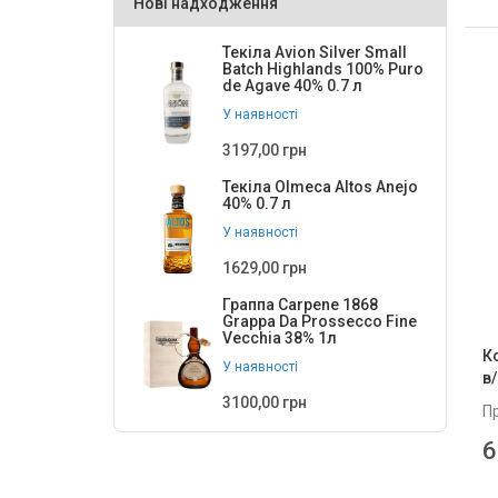
Нові надходження
Текіла Avion Silver Small
Batch Highlands 100% Puro
de Agave 40% 0.7 л
У наявності
3197,00 грн
Текіла Olmeca Altos Anejo
40% 0.7 л
У наявності
1629,00 грн
Граппа Carpene 1868
Grappa Da Prossecco Fine
Vecchia 38% 1л
К
У наявності
в/
3100,00 грн
П
6