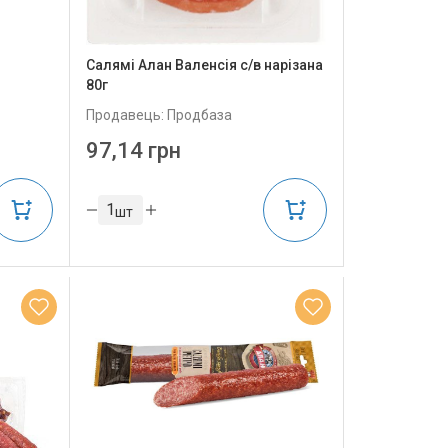
Салямі Алан Валенсія с/в нарізана
80г
Продавець: Продбаза
97,14 грн
шт