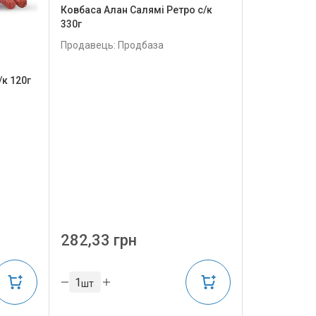
Ковбаса Алан Салямі Ретро с/к
330г
Продавець: Продбаза
/к 120г
282,33 грн
шт