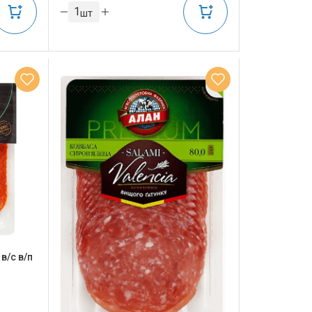
шт
в/с в/п