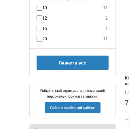
10
11
12
2
15
1
20
11
К
на
Увійдіть, щоб отримувати рекомендації,
П
персональні бонуси та знижки.
7
Увійти в особистий кабінет