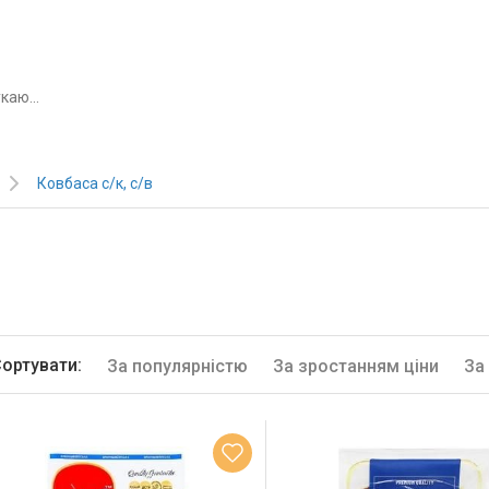
Ковбаса с/к, с/в
ортувати:
За популярністю
За зростанням ціни
За