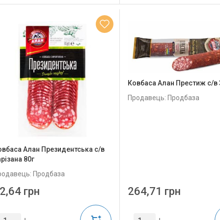
Ковбаса Алан Престиж с/в 
Продавець: Продбаза
овбаса Алан Президентська с/в
різана 80г
родавець: Продбаза
2,64 грн
264,71 грн