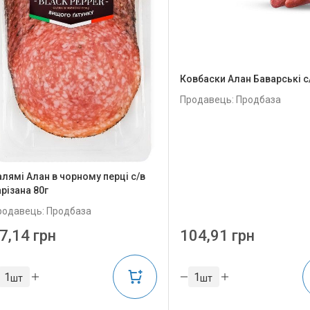
Ковбаски Алан Баварські с
Продавець: Продбаза
алямі Алан в чорному перці с/в
різана 80г
родавець: Продбаза
7,14 грн
104,91 грн
шт
шт