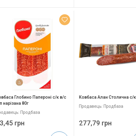
овбаса Глобино Папероні с/к в/с
Ковбаса Алан Столична с/к
п нарізана 80г
Продавець: Продбаза
родавець: Продбаза
3,45 грн
277,79 грн