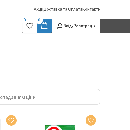
Акції
Доставка та Оплата
Контакти
0
0
Вхід/Реєстрація
 спаданням ціни