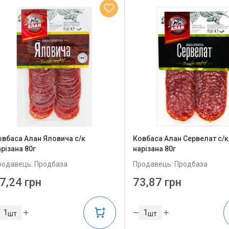
овбаса Алан Яловича с/к
Ковбаса Алан Сервелат с/к
різана 80г
нарізана 80г
родавець: Продбаза
Продавець: Продбаза
7,24 грн
73,87 грн
шт
шт