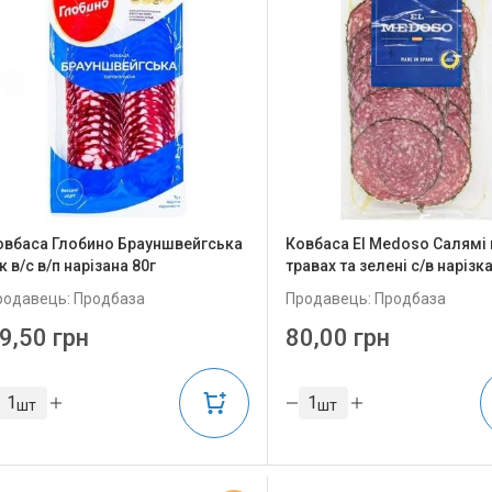
овбаса Глобино Брауншвейгська
Ковбаса El Medoso Салямі 
к в/с в/п нарізана 80г
травах та зелені с/в нарізка
родавець: Продбаза
Продавець: Продбаза
9,50 грн
80,00 грн
шт
шт