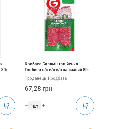
в
Ковбаса Салямі Італійська
 80г
Глобино с/к в/с в/п нарізаний 80г
Продавець: Продбаза
67,28 грн
шт