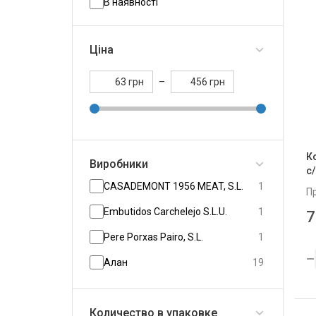
В наявності
Ціна
грн
–
грн
К
Виробники
с/
CASADEMONT 1956 MEAT, S.L.
1
П
Embutidos Carchelejo S.L.U.
1
7
Pere Porxas Pairo, S.L.
1
Алан
19
Спец Цех
3
Количество в упаковке