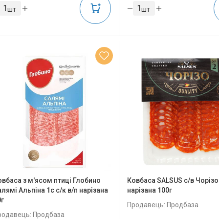
шт
шт
овбаса з м'ясом птиці Глобино
Ковбаса SALSUS с/в Чорізо 
лямі Альпіна 1с с/к в/п нарізана
нарізана 100г
0г
Продавець: Продбаза
родавець: Продбаза