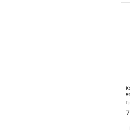
К
на
П
7