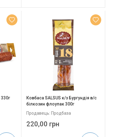
 330г
Ковбаса SALSUS к/з Бургундія в/с
білкозин флоупак 300г
Продавець: Продбаза
220,00 грн