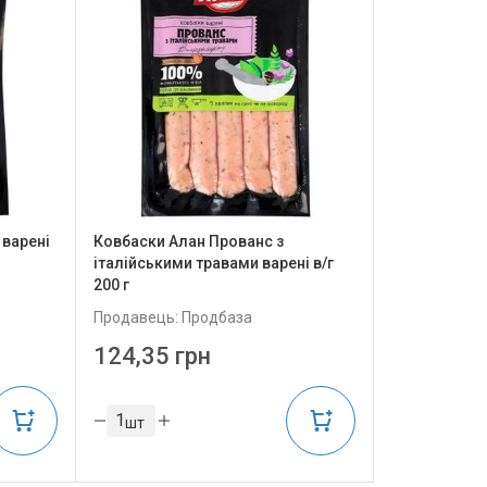
 варені
Ковбаски Алан Прованс з
італійськими травами варені в/г
200 г
Продавець: Продбаза
124,35 грн
шт