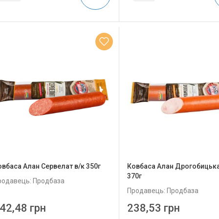
овбаса Алан Сервелат в/к 350г
Ковбаса Алан Дрогобицька
370г
родавець: Продбаза
Продавець: Продбаза
42,48 грн
238,53 грн