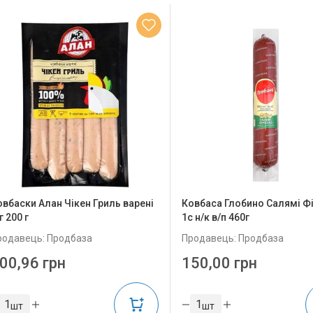
овбаски Алан Чікен Гриль варені
Ковбаса Глобино Салямі Ф
г 200 г
1с н/к в/п 460г
родавець: Продбаза
Продавець: Продбаза
00,96 грн
150,00 грн
шт
шт