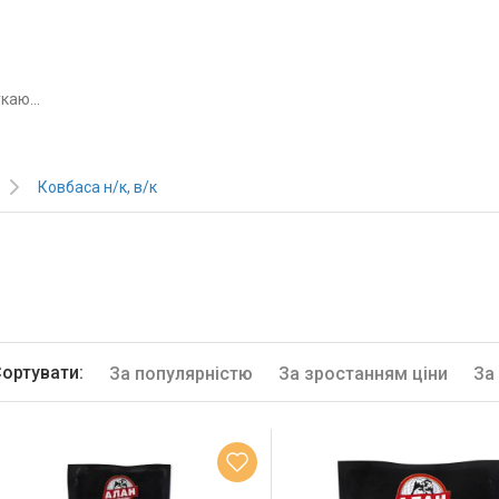
Ковбаса н/к, в/к
ортувати:
За популярністю
За зростанням ціни
За