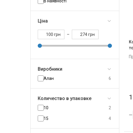
В наявності
Ціна
грн
–
грн
К
то
П
Виробники
Алан
6
1
Количество в упаковке
10
2
15
4