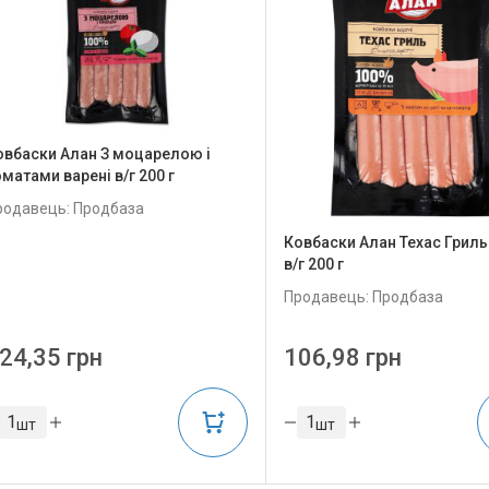
овбаски Алан З моцарелою і
матами варені в/г 200 г
родавець: Продбаза
Ковбаски Алан Техас Гриль
в/г 200 г
Продавець: Продбаза
24,35 грн
106,98 грн
шт
шт