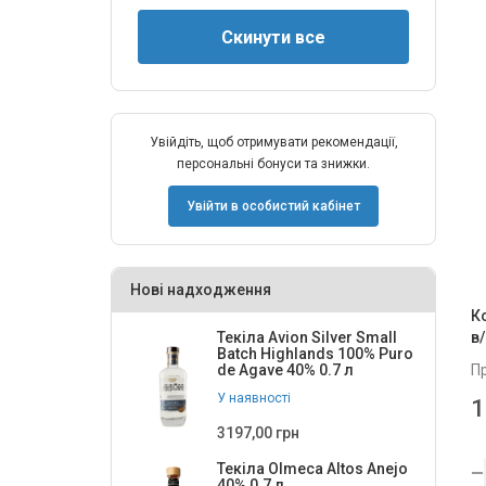
Увійдіть, щоб отримувати рекомендації,
персональні бонуси та знижки.
Увійти в особистий кабінет
Нові надходження
К
в/
Текіла Avion Silver Small
Batch Highlands 100% Puro
П
de Agave 40% 0.7 л
У наявності
1
3197,00 грн
Текіла Olmeca Altos Anejo
40% 0.7 л