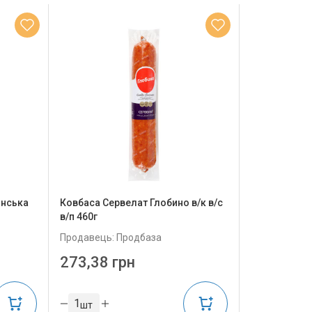
інська
Ковбаса Сервелат Глобино в/к в/с
в/п 460г
Продавець: Продбаза
273,38 грн
шт