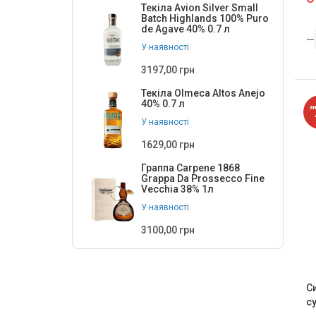
Текіла Avion Silver Small
Batch Highlands 100% Puro
de Agave 40% 0.7 л
У наявності
3197,00 грн
Текіла Olmeca Altos Anejo
40% 0.7 л
З
У наявності
1629,00 грн
Граппа Carpene 1868
Grappa Da Prossecco Fine
Vecchia 38% 1л
У наявності
3100,00 грн
С
су