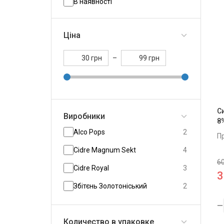
В наявності
Ціна
грн
–
грн
С
Виробники
8
Alco Pops
2
П
Cidre Magnum Sekt
4
60
Cidre Royal
3
3
Збітєнь Золотоніський
2
Пані Вишня
1
Количество в упаковке