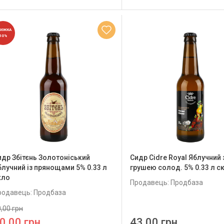
НИЖКА
50%
идр Збітєнь Золотоніський
Сидр Cidre Royal Яблучний 
блучний із прянощами 5% 0.33 л
грушею солод. 5% 0.33 л с
кло
Продавець: Продбаза
родавець: Продбаза
,00 грн
0,00 грн
43,00 грн