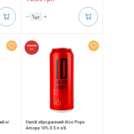
шт
ЗНИЖКА
6%
ий н/
Напій зброджений Alco Pops
Amope 10% 0.5 л з/б