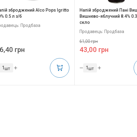
апій зброджений Alco Pops Igritto
Напій зброджений Пані Ви
% 0.5 л з/б
Вишнево-яблучний 8.4% 0.3
скло
родавець: Продбаза
Продавець: Продбаза
61,00 грн
6,40 грн
43,00 грн
шт
шт