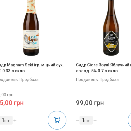
идр Magnum Sekt ігр. міцний сух.
Сидр Cidre Royal Яблучний 
% 0.33 л скло
солод. 5% 0.7 л скло
родавець: Продбаза
Продавець: Продбаза
,00 грн
5,00 грн
99,00 грн
шт
шт