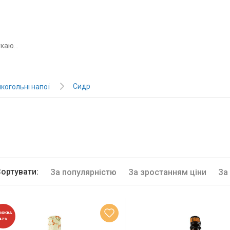
Сидр
когольні напої
ортувати:
За популярністю
За зростанням ціни
За
НИЖКА
42%