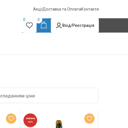
Акції
Доставка та Оплата
Контакти
0
0
Вхід/Реєстрація
 спаданням ціни
ЗНИЖКА
44%