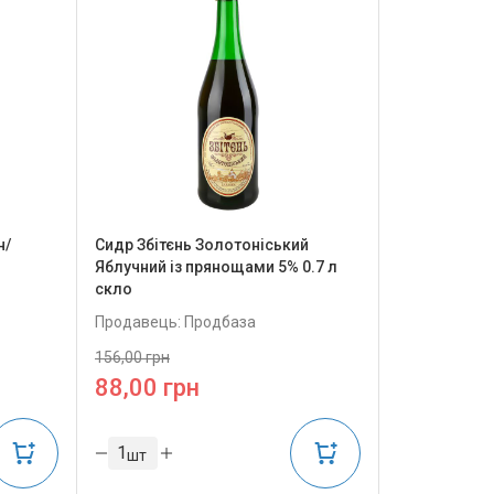
н/
Сидр Збітєнь Золотоніський
Яблучний із прянощами 5% 0.7 л
скло
Продавець: Продбаза
156,00 грн
88,00 грн
шт