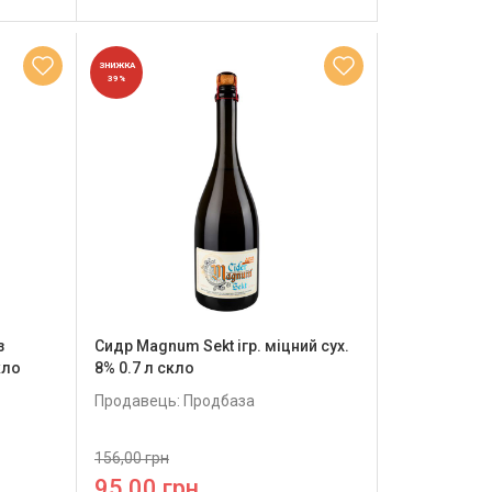
ЗНИЖКА
39%
з
Сидр Magnum Sekt ігр. міцний сух.
кло
8% 0.7 л скло
Продавець: Продбаза
156,00 грн
95,00 грн