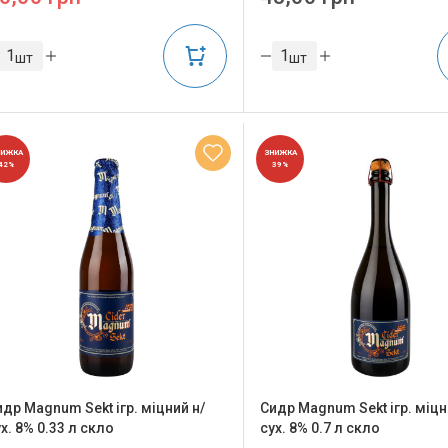
шт
шт
НИЖКА
ЗНИЖКА
42%
39%
идр Magnum Sekt ігр. міцний н/
Сидр Magnum Sekt ігр. міцн
х. 8% 0.33 л скло
сух. 8% 0.7 л скло