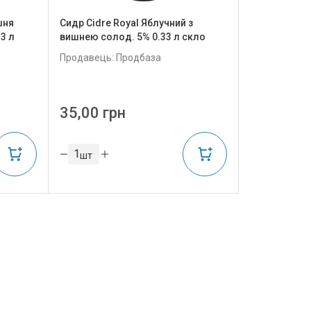
шня
Сидр Cidre Royal Яблучний з
3 л
вишнею солод. 5% 0.33 л скло
Продавець: Продбаза
35,00 грн
шт