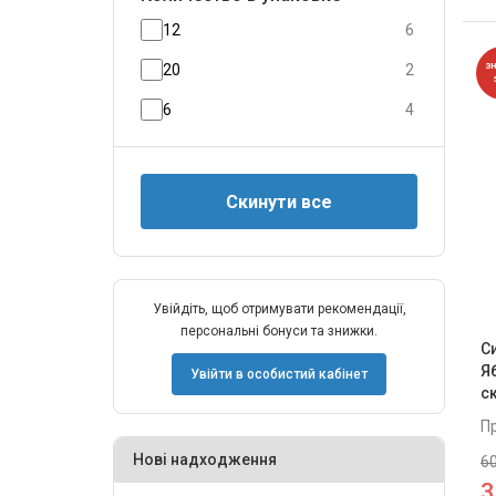
12
6
З
20
2
6
4
Увійдіть, щоб отримувати рекомендації,
персональні бонуси та знижки.
С
Я
Увійти в особистий кабінет
с
П
Нові надходження
60
3