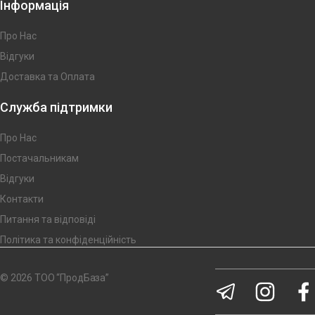
Інформація
Про Нас
Відгуки
Доставка та Оплата
Служба підтримки
Про Нас
Постачальникам
Відгуки
Контакти
Питання та відповіді
Політика та конфіденційність
© 2026 ТОО “ПродБаза”