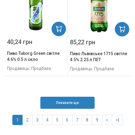
40,24 грн
85,22 грн
Пиво Tuborg Green світле
Пиво Львівське 1715 світле
4.6% 0.5 л скло
4.5% 2.25 л ПЕТ
Продавець: Продбаза
Продавець: Продбаза
Показати ще
1
2
3
4
5
6
7
8
9
>
>|