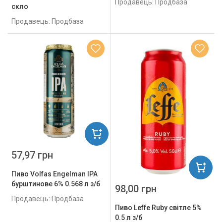
Продавець: Продбаза
скло
Продавець: Продбаза
57,97 грн
Пиво Volfas Engelman IPA
бурштинове 6% 0.568 л з/б
98,00 грн
Продавець: Продбаза
Пиво Leffe Ruby світле 5%
0.5 л з/б