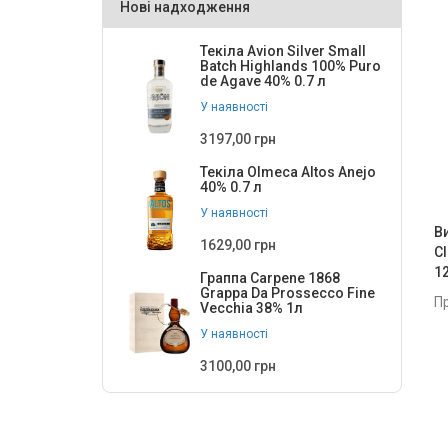
Нові надходження
Anselmo Mendes
1
Текіла Avion Silver Small
Anterra
4
Batch Highlands 100% Puro
de Agave 40% 0.7 л
Antinori
2
У наявності
Arenberg
4
3197,00 грн
Argiolas S.p.A.
Текіла Olmeca Altos Anejo
10
40% 0.7 л
Arzuaga
1
У наявності
В
Assuli
3
1629,00 грн
C
12
Граппа Carpene 1868
Augusta Sangria
1
Grappa Da Prossecco Fine
П
Vecchia 38% 1л
Australian Bush
2
У наявності
Ayama
2
3100,00 грн
Az. Ag. Mocali di Ciacci Tiziano
2
Az. Agr. BERGAGLIO NICOLA di
1
Bergaglio Gianluigi