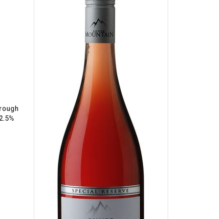
orough
12.5%