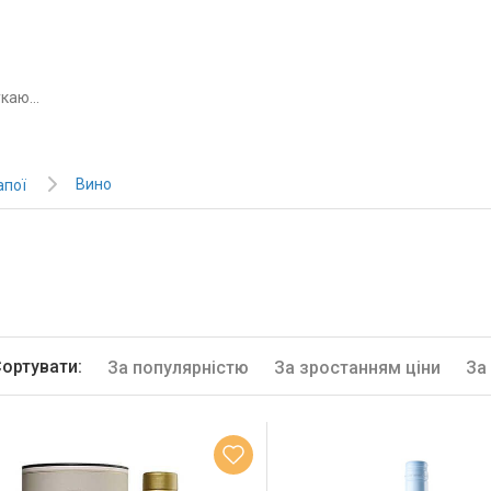
Вино
апої
ортувати:
За популярністю
За зростанням ціни
За