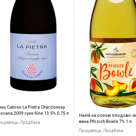
ино Cabreo La Pietra Chardonnay
scana 2009 сухе біле 13.5% 0.75 л
Напій на основі плодово-я
вина Pfirsich Bowle 7% 1 л
родавець: Продбаза
Продавець: Продбаза