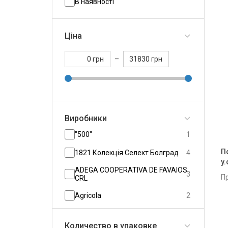
В наявності
Ціна
грн
–
грн
Виробники
"500"
1
П
1821 Колекція Селект Болград
4
y.
ADEGA COOPERATIVA DE FAVAIOS
3
П
CRL
Agricola
2
Aia Vecchia
3
Количество в упаковке