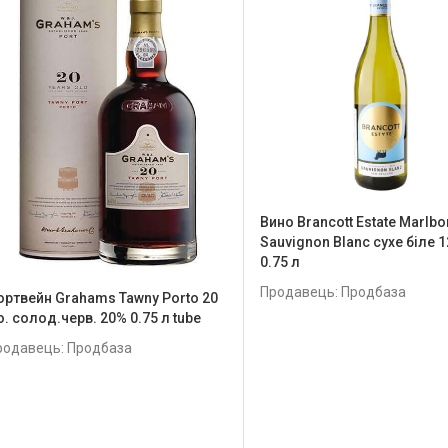
Вино Brancott Estate Marlb
Sauvignon Blanc сухе біле 
0.75 л
Продавець: Продбаза
ортвейн Grahams Tawny Porto 20
o. солод.черв. 20% 0.75 л tube
родавець: Продбаза