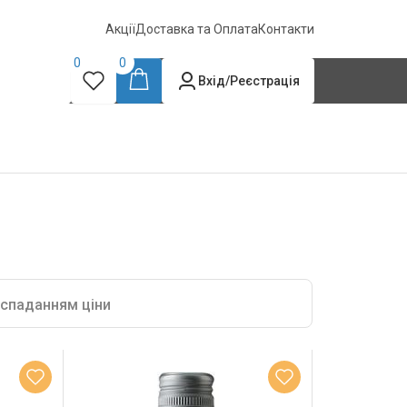
Акції
Доставка та Оплата
Контакти
0
0
Вхід/Реєстрація
 спаданням ціни