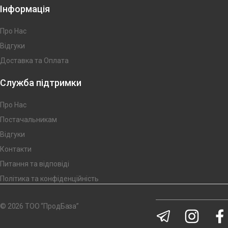
Інформація
Про Нас
Відгуки
Доставка та Оплата
Служба підтримки
Про Нас
Постачальникам
Відгуки
Контакти
Питання та відповіді
Політика та конфіденційність
© 2026 ТОО “ПродБаза”