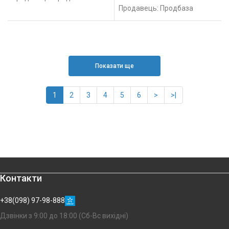
Продавець: Продбаза
Показати ще
1
2
3
4
5
6
>
>|
Контакти
+38(098) 97-98-888
Дзвінки з 9:00 до 18:00 (Сб-Вс вихідні)