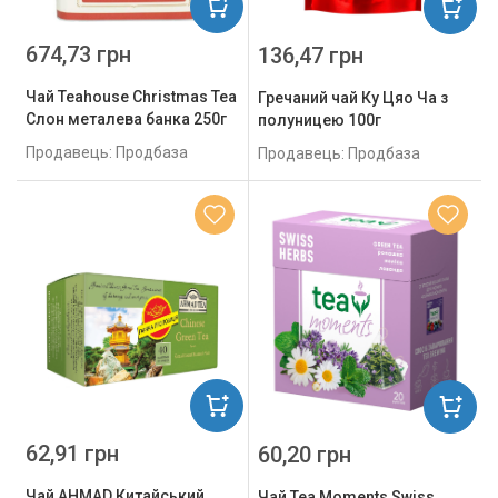
674,73 грн
136,47 грн
Чай Teahouse Christmas Tea
Гречаний чай Ку Цяо Ча з
Слон металева банка 250г
полуницею 100г
Продавець: Продбаза
Продавець: Продбаза
62,91 грн
60,20 грн
Чай AHMAD Китайський
Чай Tea Moments Swiss